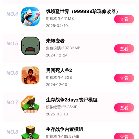
饥饿鲨世界（999999珍珠修改器）
NO.4
街机格斗
/
1.11MB
查看
2025-04-10
未转变者
NO.5
角色扮演
/
397.33MB
查看
2024-12-24
勇闯死人谷2
NO.6
街机格斗
/
1.5GB
查看
2024-12-10
生存战争2dayz丧尸模组
NO.7
模拟经营
/
25.85MB
查看
2025-03-10
生存战争内置模组
NO.8
街机格斗
/
188.58MB
查看