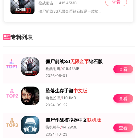
查看
枪战射击 丨 415.45MB
僵尸前线3d无限金币钻石版是一款极具魅力的射击生存游戏。在这个危机四伏的末日世界里，食物和水源的匮乏是玩家首先要解决的问题。你需要组成小队，前往废弃的城市和村庄
专辑列表
僵尸前线3d
无限金币
钻石版
NO.1
枪战射击
/
415.45MB
查看
2026-08-01
坠落生存手游
中文版
NO.2
角色扮演
/
110.1MB
查看
2024-09-22
僵尸作战模拟器中文
联机版
NO.3
街机格斗
/
44.29MB
查看
2024-10-23