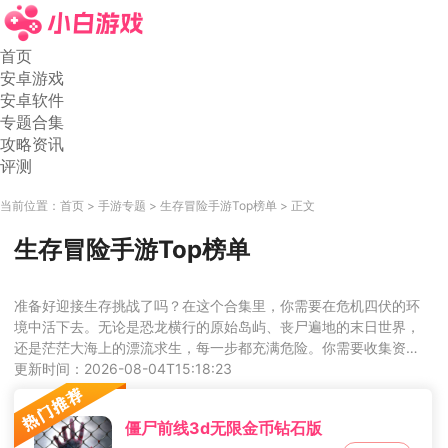
首页
安卓游戏
安卓软件
专题合集
攻略资讯
评测
当前位置：
首页
手游专题
生存冒险手游Top榜单
正文
生存冒险手游Top榜单
准备好迎接生存挑战了吗？在这个合集里，你需要在危机四伏的环
境中活下去。无论是恐龙横行的原始岛屿、丧尸遍地的末日世界，
还是茫茫大海上的漂流求生，每一步都充满危险。你需要收集资
源、建造庇护所、制作武器、狩猎食物，并时刻警惕周围的威胁。
更新时间：2026-08-04T15:18:23
游戏高度自由，玩法硬核，每一次决策都关乎生死。喜欢挑战和探
索的玩家，这里绝对能满足你的冒险欲望。
僵尸前线3d无限金币钻石版