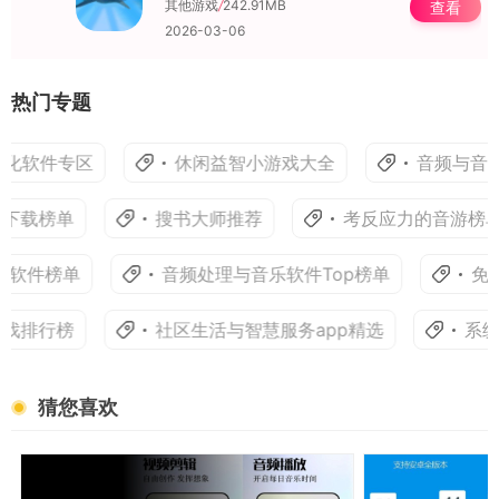
其他游戏
/
242.91MB
查看
2026-03-06
热门专题
化软件专区
休闲益智小游戏大全
音频与音乐
下载榜单
搜书大师推荐
考反应力的音游榜单
软件榜单
音频处理与音乐软件Top榜单
免费
戏排行榜
社区生活与智慧服务app精选
系统
猜您喜欢