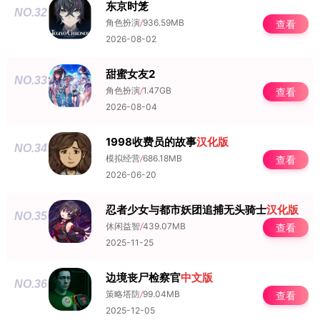
东京时笼
NO.32
角色扮演
/
936.59MB
查看
2026-08-02
甜蜜女友2
NO.33
角色扮演
/
1.47GB
查看
2026-08-04
1998收费员的故事
汉化版
NO.34
模拟经营
/
686.18MB
查看
2026-06-20
忍者少女与都市妖团追捕无头骑士
汉化版
NO.35
休闲益智
/
439.07MB
查看
2025-11-25
边境丧尸检察官
中文版
NO.36
策略塔防
/
99.04MB
查看
2025-12-05