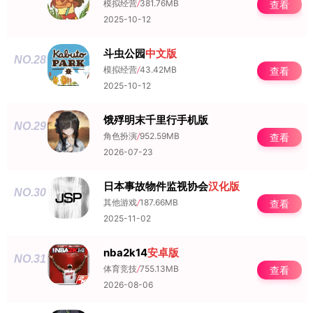
模拟经营
/
381.76MB
查看
2025-10-12
斗虫公园
中文版
NO.28
模拟经营
/
43.42MB
查看
2025-10-12
饿殍明末千里行手机版
NO.29
角色扮演
/
952.59MB
查看
2026-07-23
日本事故物件监视协会
汉化版
NO.30
其他游戏
/
187.66MB
查看
2025-11-02
nba2k14
安卓版
NO.31
体育竞技
/
755.13MB
查看
2026-08-06