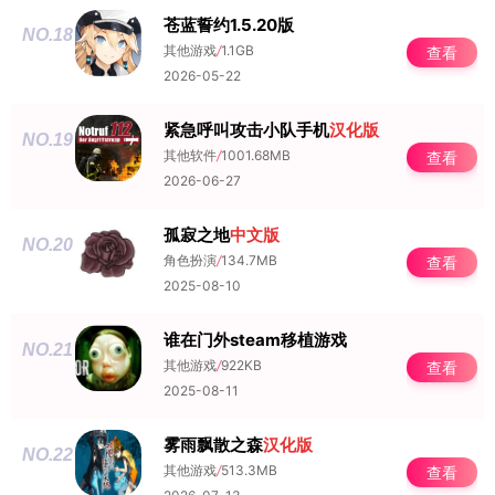
苍蓝誓约1.5.20版
NO.18
其他游戏
/
1.1GB
查看
2026-05-22
紧急呼叫攻击小队手机
汉化版
NO.19
其他软件
/
1001.68MB
查看
2026-06-27
孤寂之地
中文版
NO.20
角色扮演
/
134.7MB
查看
2025-08-10
谁在门外steam移植游戏
NO.21
其他游戏
/
922KB
查看
2025-08-11
雾雨飘散之森
汉化版
NO.22
其他游戏
/
513.3MB
查看