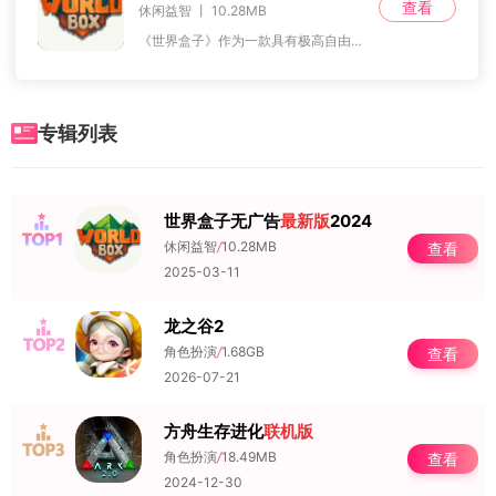
查看
休闲益智 丨 10.28MB
《世界盒子》作为一款具有极高自由度的开放式模拟沙盒创造游戏，不仅让玩家能够随心所欲地操作，还能满足他们建造帝国的梦想。为了提供更好的游戏体验，小编特别推荐
专辑列表
世界盒子无广告
最新版
2024
NO.1
休闲益智
/
10.28MB
查看
2025-03-11
龙之谷2
NO.2
角色扮演
/
1.68GB
查看
2026-07-21
方舟生存进化
联机版
NO.3
角色扮演
/
18.49MB
查看
2024-12-30