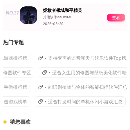
拯救者领域和平精英
NO.37
其他软件
/
59.89MB
查看
2026-05-29
热门专题
游戏排行榜
支持变声的语音聊天与娱乐软件Top榜单
修图软件专区
适合女生用的修图与壁纸美化软件精选
手游排行榜
能识别植物与物体的智能扫描软件汇总
击游戏榜单
适合打发时间的单机休闲小游戏汇总
猜您喜欢