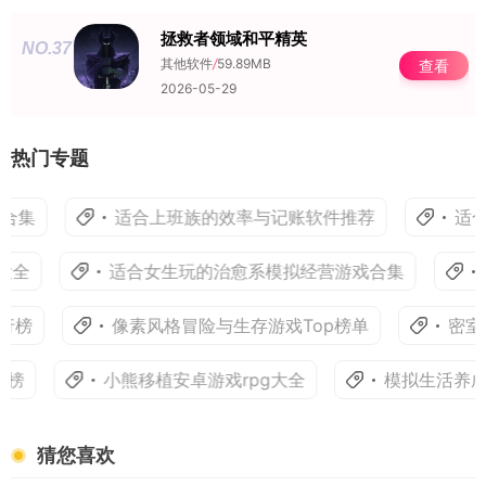
拯救者领域和平精英
NO.37
其他软件
/
59.89MB
查看
2026-05-29
热门专题
集
适合上班族的效率与记账软件推荐
适合学
全
适合女生玩的治愈系模拟经营游戏合集
模
榜
像素风格冒险与生存游戏Top榜单
密室逃
榜
小熊移植安卓游戏rpg大全
模拟生活养成
猜您喜欢