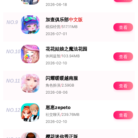
2026-06-18
加查俱乐部
中文版
NO.9
模拟经营
/
517.11MB
查看
2026-07-01
花花姑娘之魔法花园
NO.10
休闲益智
/
103.94MB
查看
2026-02-10
闪耀暖暖越南服
NO.11
角色扮演
/
2.59GB
查看
2026-08-06
崽崽zepeto
NO.12
社交聊天
/
239.76MB
查看
2026-02-10
樱花迷你秀正版