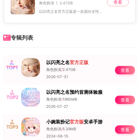
查看
角色扮演 丨 2.47GB
以闪亮之名官方正版是一款面向女性玩家的养成类恋爱模拟游戏。在这款游戏中，玩家将扮演一名时尚设计师，与周围的多位角色展开浪漫的爱情故事。除了丰富的恋爱元素外，游戏
专辑列表
以闪亮之名
官方正版
NO.1
角色扮演
/
2.47GB
查看
2026-07-31
以闪亮之名预约首测体验服
NO.2
角色扮演
/
1960MB
查看
2026-07-27
小婉装扮记
官方版
安卓手游
NO.3
角色扮演
/
5.39MB
查看
2024-06-15