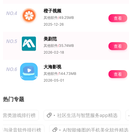
橙子视频
NO.4
其他软件
/
49.25MB
查看
2025-12-26
美剧范
NO.5
其他软件
/
35.74MB
查看
2026-02-18
大海影视
NO.6
其他软件
/
144.73MB
查看
2026-05-01
热门专题
经营类游戏排行榜
社区生活与智慧服务app精选
理与录音软件排行榜
AI智能修图的手机美化软件精选