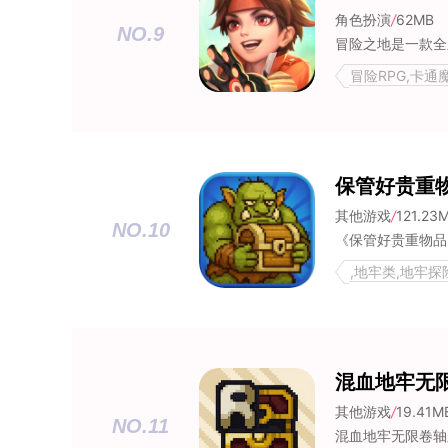
角色扮演
/
62MB
NO.9
冒险RPG,卡通
保管好贵重
其他游戏
/
121.23
NO.10
,地牢类,地牢探险
混血地牢无
其他游戏
/
19.41M
NO.11