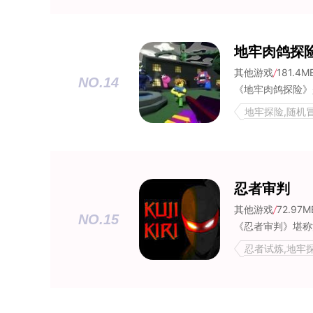
地牢肉鸽探
其他游戏
/
181.4M
NO.14
地牢探险,随机
忍者审判
其他游戏
/
72.97M
NO.15
忍者试炼,地牢