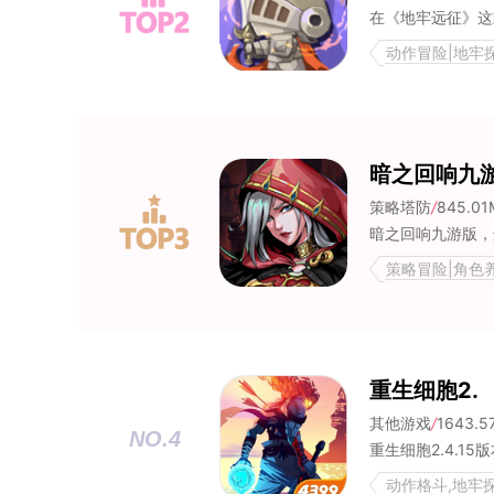
动作冒险|地牢
暗之回响九
策略塔防
/
845.01
策略冒险|角色
重生细胞2.
其他游戏
/
1643.5
NO.4
动作格斗,地牢