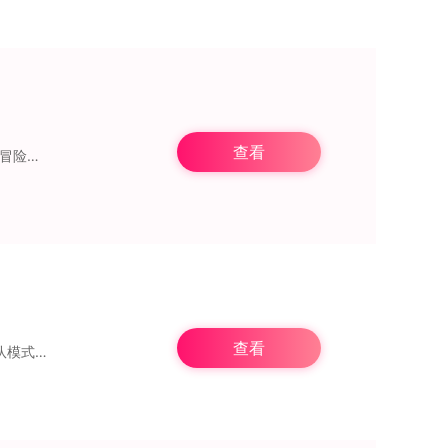
查看
《缝合像素地牢》是一款别具一格的冒险游戏，融合了多种地牢玩法。玩家将化身为勇敢的冒险者，踏入一个由各类地牢拼接而成的世界展开探索。每一处地牢都藏有独特的怪物、谜
查看
《贪婪洞窟2》官方手游是一款采用卡通风格的经典地牢探险游戏。游戏中引入了全新的组队模式，以及工会和好友系统等功能，使你的探险旅程更加丰富多彩。这款游戏提供了三