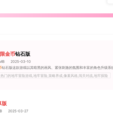
限金币
钻石版
0MB
2025-03-10
币
钻石版这款游戏以其暗黑的画风、紧张刺激的氛围和丰富的角色升级系统，吸引了众多玩家的喜爱。如果你对暗黑风格、地牢探险和角色升级感兴趣
,热门的地牢冒险游戏,地牢冒险,策略养成,像素风格,闯关对战,地牢探险
卓版
B
2025-03-27