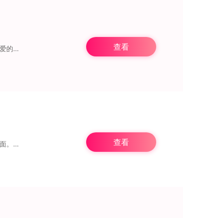
查看
《破碎地牢》是知名肉鸽冒险游戏《像素地牢》的一个变体版本，也是该系列里最受玩家喜爱的基础版本。不少《像素地牢》的mod版本，都是以它为原型进行改编创作的。这
查看
《循环勇者》是一款从Steam平台移植到手机上的暗黑像素风格地牢探险游戏，支持中文界面。这款游戏融合了肉鸽、卡牌和冒险等多种玩法元素，让玩家能够以新颖的方式进行