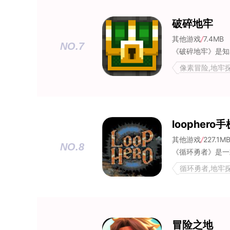
破碎地牢
其他游戏
/
7.4MB
NO.7
像素冒险,地牢
loophero
其他游戏
/
227.1M
NO.8
循环勇者,地牢
冒险之地