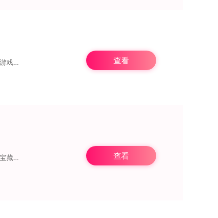
查看
《地牢肉鸽探险》是一款地牢题材的探险游戏，玩家能在其中体验到别具一格的冒险感受。游戏里的每一局都是全新的冒险，其环境设计充满恐怖感，营造出独特的黑暗氛围。玩家的
查看
《忍者审判》堪称沉浸式地牢探险的上乘之作。玩家将踏入神秘莫测的地牢深处，寻觅珍贵宝藏与强力武器；在危机四伏却又暗藏机遇的秘境之中，不断磨砺自身实力，完成一段段惊