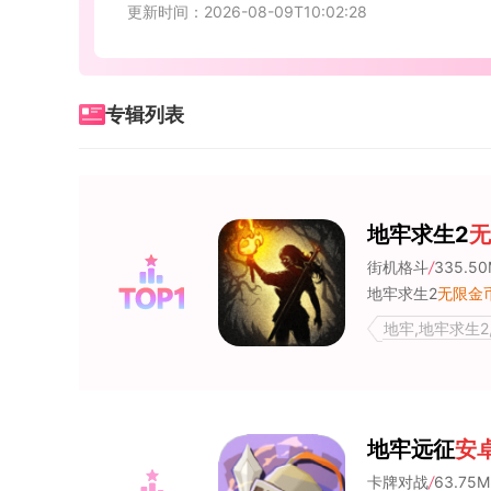
更新时间：2026-08-09T10:02:28
专辑列表
地牢求生2
无
街机格斗
/
335.5
地牢求生2
无限金
地牢,地牢求生2
地牢远征
安
卡牌对战
/
63.75M