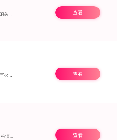
查看
冒险之地是一款全新的卡通魔幻冒险RPG游戏，你可以探索无尽的地牢，扮演拥有不同技能的英雄。通过交友和招募等多种方式，你可以聚集更多的伙伴，与你一同探险。这款游戏
查看
《保管好贵重物品》是一款以地牢冒险为题材的角色扮演游戏。在游戏里，玩家将化身为地牢探险者，需在百层高塔中持续攀登，于每一层展开激烈厮杀，最终抵达终点，实现实力的
查看
混血地牢无限卷轴版，是一款巧妙融合了roguelike与地牢探险元素的动作冒险佳作。玩家将扮演混血英雄，在随机生成的地牢世界里，开启一场没有尽头的冒险之旅。这款