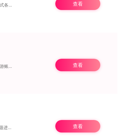
查看
在《地牢远征》这款游戏中，玩家将深入地下世界展开精彩纷呈的探索之旅。其间，有着各式各样的方法可供尝试，玩家需不断调整策略，只为尽可能多地收获成功。成功击败敌人
查看
暗之回响九游版，这是一款策略冒险类游戏。该版本由九游平台负责运营，玩家能够凭借九游账号登录。在游戏里，可探索黑暗区域，体验肉鸽地牢玩法，难度适中。在久远的
查看
重生细胞2.4.15版本是此次更新的全新版本，不但增添了全新游戏内容，还对原有的一些问题进行了优化，为大家带来更优质的游戏体验。这是一款热血紧张的动作格斗类游戏