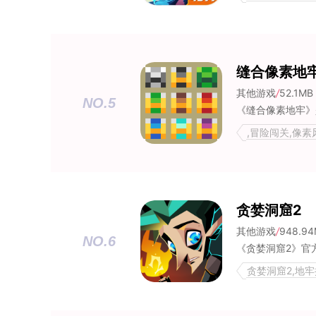
缝合像素地
其他游戏
/
52.1MB
NO.5
,冒险闯关,像素
贪婪洞窟2
其他游戏
/
948.9
NO.6
贪婪洞窟2,地