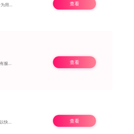
查看
叫我修吧是依托LBS地理位置服务搭建的共享经济平台，以“平台+个人”的创新模式，聚焦于为用户提供办公设备（OA）及电脑网络产品（IT）的安装与维修服务。用户下单
查看
蓝犀牛搬家是一款专门为有搬家需求的用户设计的手机应用，核心聚焦于搬家服务领域，所有服务费用均采用明码标价的方式。作为专业的正版搬家软件，它提供的全程搬家服务包含
查看
赚点零工是一款能让你及时了解各类兼职工作的软件，平台上的兼职种类十分丰富，用户可以快速获取自己感兴趣的兼职信息，而且涵盖的内容非常全面，让你更高效地掌握各类兼职