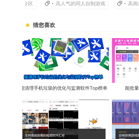
教育软件专区
高人气的同人自制游戏
高画质
猜您喜欢
能清理手机垃圾的优化与监测软件Top榜单
能批量