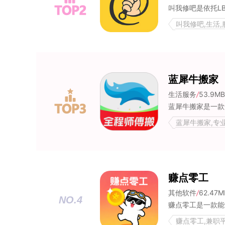
叫我修吧,生活,
蓝犀牛搬家
生活服务
/
53.9MB
蓝犀牛搬家,专
赚点零工
其他软件
/
62.47M
NO.4
赚点零工,兼职