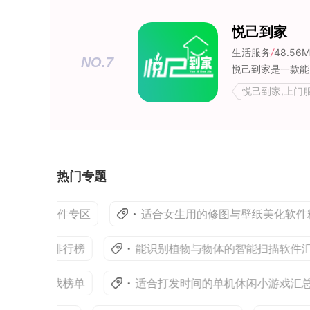
悦己到家
生活服务
/
48.56
NO.7
悦己到家,上门
热门专题
修图软件专区
适合女生用的修图与壁纸美化软件精选
类手游排行榜
能识别植物与物体的智能扫描软件汇总
射击游戏榜单
适合打发时间的单机休闲小游戏汇总