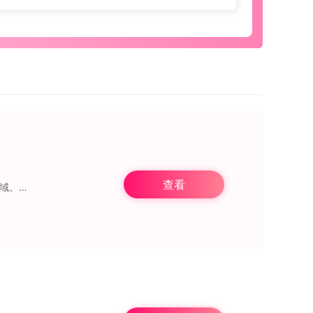
查看
摩登天使为您开启便捷上门服务全新体验，服务范畴包括按摩、美甲、家政、推拿等多个领域。每个项目都经由平台严格认证，保障专业且可靠。平台上汇聚了大量优秀技师，支持在