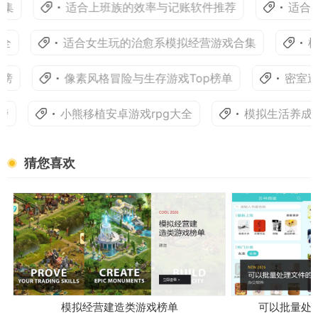
适合上班族的效率与记账软件推荐
适合学
适合女生玩的治愈系模拟经营游戏合集
模拟
像素风格冒险与生存游戏Top榜单
密室逃脱
小熊移植安卓游戏rpg大全
模拟生活养成游
猜您喜欢
模拟经营建造类游戏榜单
可以批量处