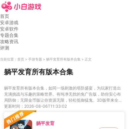
首页
安卓游戏
安卓软件
专题合集
攻略资讯
评测
当前位置：
首页
手游专题
躺平发育所有版本合集
正文
躺平发育所有版本合集
躺平发育所有版本合集，如同一场刺激的塔防盛宴，为玩家打造出
充满挑战与乐趣的策略世界。有纯净无扰的免广告版，助你安心布
局防御；无限金币版让你资源无限，轻松抵御猛鬼。3D版带来全新
视角，不正常版玩法新奇独特。还有冰雪模式、斗战圣猴版等众多
更新时间：2026-08-06T11:33:02
版本，各具特色，快来选择你的版本，开启“躺平”抗鬼之旅吧。
躺平发育