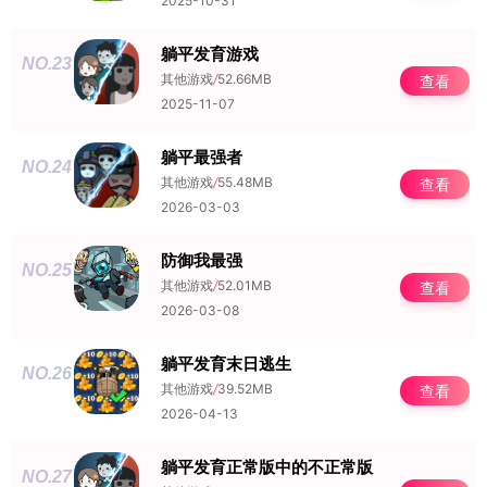
2025-10-31
躺平发育游戏
NO.23
其他游戏
/
52.66MB
查看
2025-11-07
躺平最强者
NO.24
其他游戏
/
55.48MB
查看
2026-03-03
防御我最强
NO.25
其他游戏
/
52.01MB
查看
2026-03-08
躺平发育末日逃生
NO.26
其他游戏
/
39.52MB
查看
2026-04-13
躺平发育正常版中的不正常版
NO.27