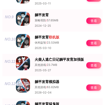
2025-03-11
躺平发育
NO.9
策略塔防
/
57.65MB
查看
2024-12-25
躺平发育
联机版
NO.10
休闲益智
/
23.53MB
查看
2025-03-10
火柴人逃亡日记躺平发育加强版
NO.11
其他游戏
/
23.7MB
查看
2025-05-27
躺平发育模拟器
NO.12
其他游戏
/
63.62MB
查看
2026-02-04
躺平发育猛鬼版