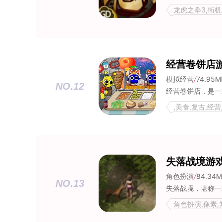
龙虎之拳3,街机
经营卷饼店
模拟经营
/
74.95M
NO.12
,美食,复古,经
失落战境游
角色扮演
/
84.34
NO.13
角色扮演,像素,