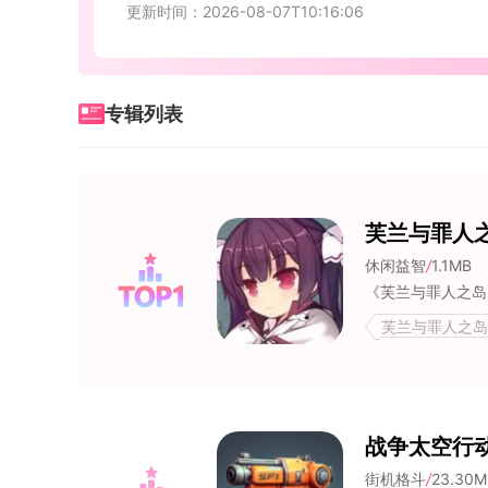
更新时间：2026-08-07T10:16:06
专辑列表
芙兰与罪人
休闲益智
/
1.1MB
芙兰与罪人之岛,
成人直装游戏,
战争太空行动
街机格斗
/
23.30M