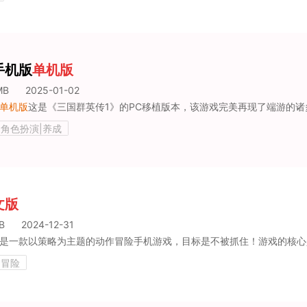
手机版
单机版
MB
2025-01-02
单机版
这是《三国群英传1》的PC移植版本，该游戏完美再现了端游的诸多亮点，无论是游戏的故事背景，还是其有趣的玩法，都能让玩家在手
|角色扮演|养成
文版
B
2024-12-31
一款以策略为主题的动作冒险手机游戏，目标是不被抓住！游戏的核心是以“潜行”为主，玩家需要避开关卡中的陷阱和摄像头，不断向前跳
|冒险