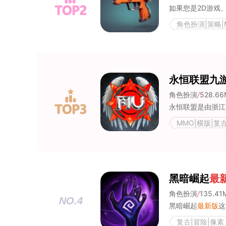
角色扮演|策略|
永恒联盟九
角色扮演
/
528.66
MMO|横版|复
黑暗崛起
最
角色扮演
/
135.41
NO.4
黑暗崛起
最新版
这是
复古|冒险|像素