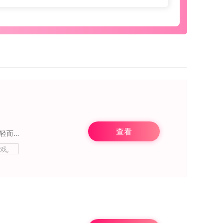
查看
《芙兰与罪人之岛》是一款扣人心弦的角色扮演冒险RPG游戏。在游戏中，玩家将化身为年轻而勇敢的剑士芙兰，因意外闯入而被困于这座岛屿上。为了重获自由，他必须克服重重
戏,