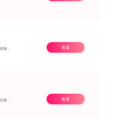
查看
经营卷饼店，是一款精彩又趣味十足的餐厅模拟经营游戏。在游戏里，玩家将化身为卷饼店老板，开启充满乐趣的美食烹饪与餐厅经营之旅。形形色色的顾客会络绎不绝地前来消费，
查看
失落战境，堪称一款极为经典的怀旧传奇类游戏。它以简洁的像素风格与建模设计为特色，玩家在开局之际，便能依据自身喜好挑选不同职业，进而开启充满精彩与趣味的冒险挑战之