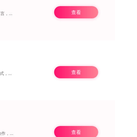
查看
DOOMWolfRPG是一款将毁灭战士三款老作品整合在一起的游戏，对于钟情老作品的玩家而言，是非常值得体验的。在DOOMWolfRPG里，玩家能够领略到毁灭战士
查看
像素世界冒险，这是一款独具像素复古风格的竖屏放置战斗冒险手游。它采用全自动托管模式，能让你的角色全天24小时不间断战斗，所有收益都会自动累积，而且离线挂机与在线
查看
《龙虎之拳3》堪称一款经典且耐玩的街机格斗类手机游戏。作为“龙虎之拳”系列的第三部力作，该作在角色阵容方面有了大幅度的更新。其中，主角坂崎亮与罗伯特得以保留，而