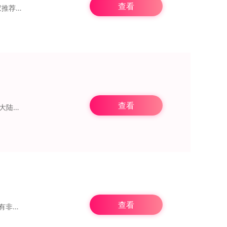
查看
如果您是2D游戏、独立游戏、RPG、动作冒险游戏或生存游戏的爱好者，那么今天我向大家推荐的这款游戏星际征途iOS版绝对不会让您失望！这是一款以像素风格
查看
永恒联盟是由浙江盛和网络科技有限公司倾情打造的一款正版IP授权的复古奇迹手游，勇者大陆，魔物肆虐；神圣降临，审判世间；魔王昆顿现行，决战罗兰之巅。今天小编给大家
查看
升了游戏