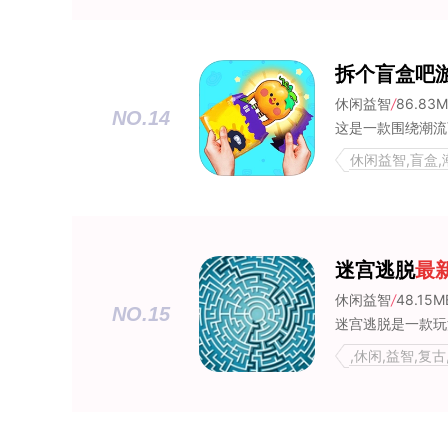
拆个盲盒吧
休闲益智
/
86.83
NO.14
休闲益智,盲盒,
迷宫逃脱
最
休闲益智
/
48.15M
NO.15
,休闲,益智,复