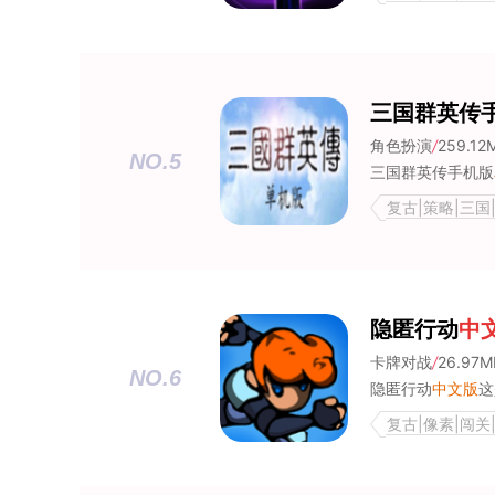
三国群英传
角色扮演
/
259.12
NO.5
三国群英传手机版
复古|策略|三国
隐匿行动
中
卡牌对战
/
26.97M
NO.6
隐匿行动
中文版
这是
复古|像素|闯关