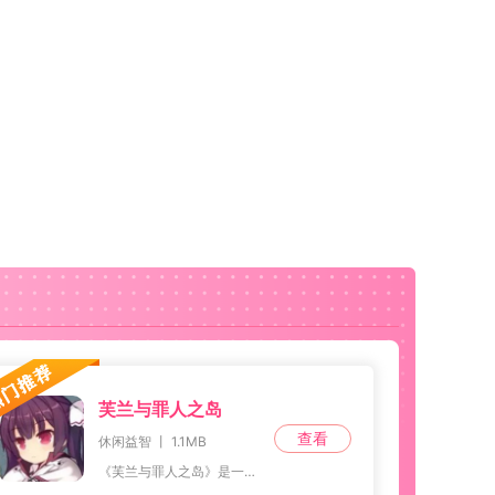
芙兰与罪人之岛
查看
休闲益智 丨 1.1MB
《芙兰与罪人之岛》是一款扣人心弦的角色扮演冒险RPG游戏。在游戏中，玩家将化身为年轻而勇敢的剑士芙兰，因意外闯入而被困于这座岛屿上。为了重获自由，他必须克服重重