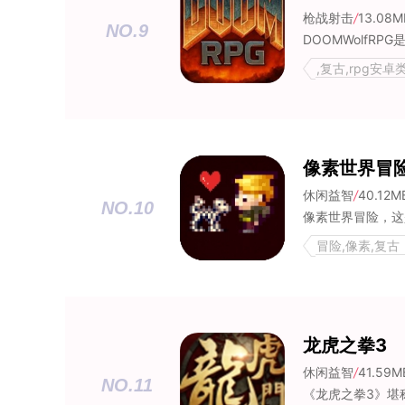
枪战射击
/
13.08M
NO.9
,复古,rpg安
像素世界冒
休闲益智
/
40.12M
NO.10
冒险,像素,复古
龙虎之拳3
休闲益智
/
41.59M
NO.11