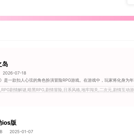
之岛
2026-07-18
RPG剧情解谜,暗黑RPG,剧情冒险,日系风格,地牢闯关,二次元,剧情互动游
复古
ios版
B
2025-01-07