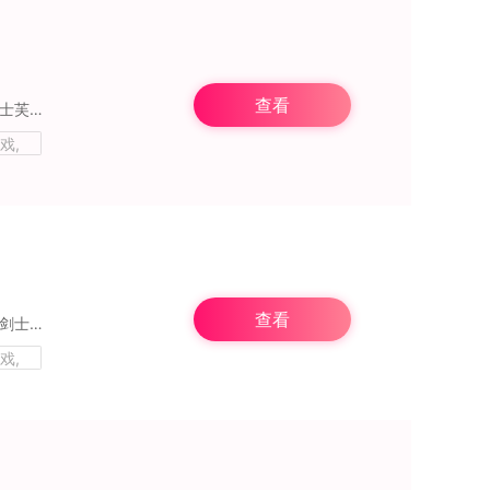
查看
《芙兰与罪人之岛》是一款扣人心弦的角色扮演冒险RPG游戏。玩家将化身为年轻勇敢的剑士芙兰，因意外闯入而被困于此地。为了重获自由，他必须面对严酷的考验和对抗邪恶力
戏,
查看
《芙兰与罪人之岛》是一款令人着迷的角色扮演冒险RPG游戏。玩家将化身为年轻且勇敢的剑士芙兰，他因意外闯入此地而被困。为了重获自由，他必须迎接严酷的挑战和对抗邪恶
戏,