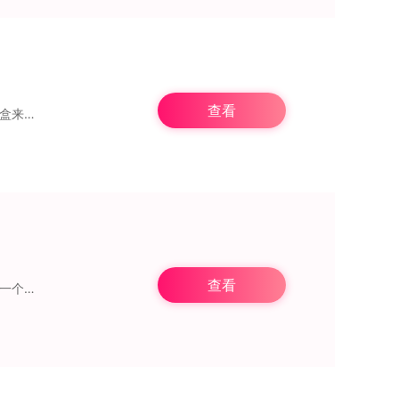
查看
这是一款围绕潮流盲盒打造的休闲益智游戏，核心玩法就是拆解盲盒。玩家通过收集不同盲盒来享受拆盒时的惊喜感，每次开启都会随机得到各类手办，画面表现精致细腻。游戏中设
查看
迷宫逃脱是一款玩法经典的休闲益智游戏，规则与传统迷宫相同，进入游戏后，玩家要操控一个小球被困在迷宫中，通过滑动屏幕控制小球朝各个方向移动，经过多次尝试寻找不同路