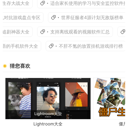
尸生存大战大全
适合家长使用的学习与安全监控软件排
机对抗游戏盘点专区
世界征服者4源计划无敌版榜单
剧追剧神器大全
支持离线观看的视频软件汇总
语的手机软件大全
不肝不氪的放置挂机游戏排行榜
猜您喜欢
Lightroom大全
僵尸