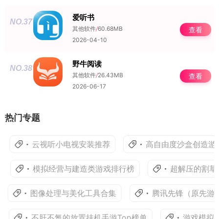
爱听书
NO.37
其他软件
/
60.68MB
查看
2026-04-10
野牛阅读
NO.38
其他软件
/
26.43MB
查看
2026-06-17
热门专题
云视听小电视安装推荐
高自由度沙盒创造游戏
模拟经营与建造类游戏排行榜
超解压的割草爽
图像处理与美化工具合集
腾讯先锋（原先游）
不肝不氪的放置挂机手游Top榜单
游戏模拟器