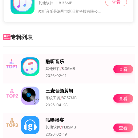
查看
其他软件 丨 8.36MB
酷听音乐是深圳市彩旺萱科技有限公司打造的一款音乐资源超丰富的听歌软件。这里收录了海量高音质曲目，流行、抒情、古典、摇滚等风格应有尽有，而且借助智能降噪技术与3D
专辑列表
酷听音乐
NO.1
其他软件
/
8.36MB
查看
2026-02-11
三麦音频剪辑
NO.2
系统工具
/
87.57MB
查看
2026-04-28
咕噜播客
NO.3
其他软件
/
11.82MB
查看
2026-02-19