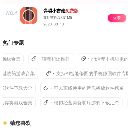
弹唱小吉他
免费版
NO.4
其他软件
/
27.51MB
查看
2026-03-10
热门专题
蓝航线合集
猫咪和汤推荐
能清理手机垃圾的
解谜烧脑游戏合集
支持AI智能修图的手机修图软件专区
书软件下载大全
可以离线使用的音乐播放软件榜单
生存类游戏合集
模拟经营美食餐厅游戏下载汇总
猜您喜欢