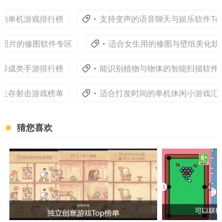
的单机游戏排行榜
支持变声的语音聊天与娱乐软件Top
图片的修图软件专区
适合女生用的修图与壁纸美化软
养成类手游排行榜
能识别植物与物体的智能扫描软件
生存射击游戏榜单
适合打发时间的单机休闲小游戏汇
猜您喜欢