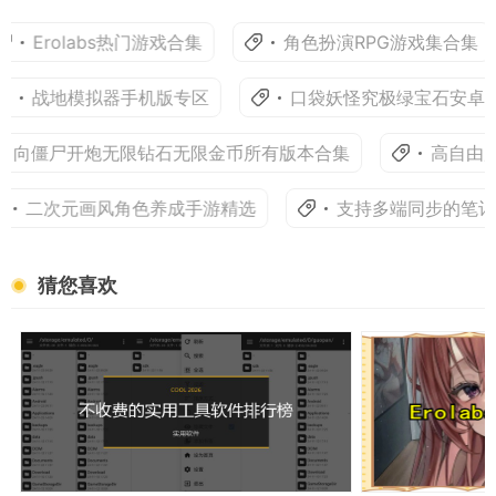
Erolabs热门游戏合集
角色扮演RPG游戏集合集
战地模拟器手机版专区
口袋妖怪究极绿宝石安卓榜
向僵尸开炮无限钻石无限金币所有版本合集
高自由度
二次元画风角色养成手游精选
支持多端同步的笔记
猜您喜欢