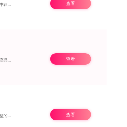
查看
饭团追书老版本，一款彻彻底底免费的阅读追书神器。这里面收纳了多达数十万部网络畅销书籍，玄幻类、都市类、言情类、总裁类……形形色色的书籍应有尽有，无论你偏好哪种
查看
晋江小说阅读作为中国首屈一指的女性文学创作平台，是晋江文学城专门为读者精心打造的高品质小说阅读软件。自2003年创立伊始，晋江文学城始终专注于原创网络文学领域的
查看
飞机阅读是一款整合了多个小说资源网站的免费追书软件，包含玄幻、穿越、古装等多种类型的作品。用户在软件里只需选择心仪的类别，就能轻松找到喜欢的小说，还能根据个人喜