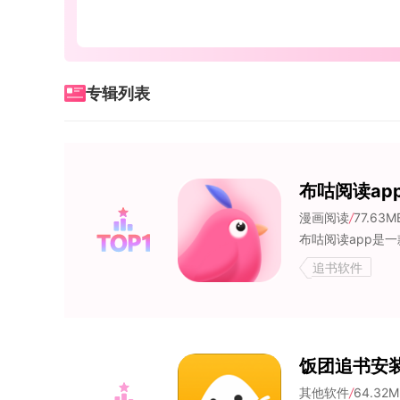
专辑列表
布咕阅读ap
漫画阅读
/
77.63M
追书软件
饭团追书安
其他软件
/
64.32M