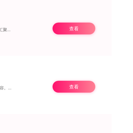
查看
26年
最新版
的快手小说
免费版
设有点
查看
光。平台拥