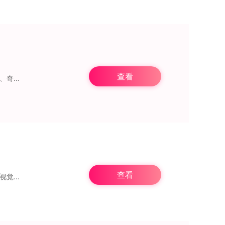
查看
身喜好挑选
查看
追书大师是一款面向网络文学爱好者的高品质小说阅读应用。它拥有简洁清爽的界面设计，视觉呈现十分舒适，各项功能布局直观明了，全程打扰。阅读时，用户能自主调整字体大小