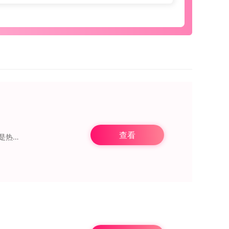
查看
布咕阅读app是一款超级受欢迎的小说阅读神器，软件为用户提供了海量的小说资源。无论是热门的网络小说、经典文学作品，还是最新的畅销书籍，用户都能在这里找到。而且，