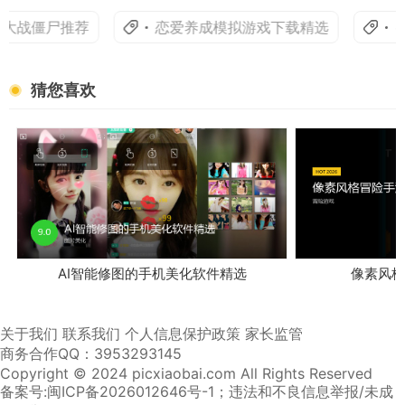
大战僵尸推荐
恋爱养成模拟游戏下载精选
密
猜您喜欢
AI智能修图的手机美化软件精选
像素风格
关于我们
联系我们
个人信息保护政策
家长监管
商务合作QQ：3953293145
Copyright © 2024 picxiaobai.com All Rights Reserved
备案号:闽ICP备2026012646号-1
；违法和不良信息举报/未成