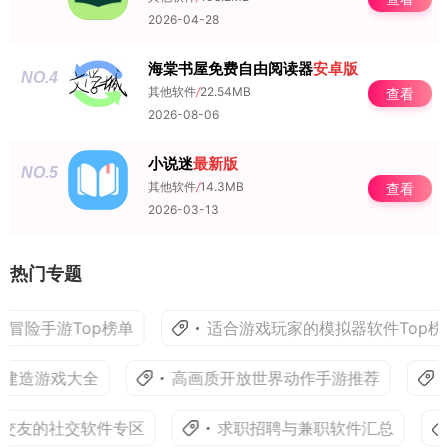
2026-04-28
海棠书屋免费自由阅读器
安卓版
NO.4
其他软件
/
22.54MB
查看
2026-08-06
小说迷
最新版
NO.5
其他软件
/
14.3MB
查看
2026-03-13
热门专题
冒险手游Top榜单
适合游戏玩家的模拟器软件Top榜
建造游戏大全
高画质开放世界动作手游推荐
交友的社交软件专区
求职招聘与兼职软件汇总