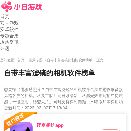
首页
安卓游戏
安卓软件
专题合集
攻略资讯
评测
当前位置：
首页
应用专题
自带丰富滤镜的相机软件榜单
正文
自带丰富滤镜的相机软件榜单
想要拍出电影感照片？自带丰富滤镜的相机软件合集专题收录多款
风格各异的相机。从复古胶片到日系清新，从漏光效果到拍立得质
感，一键应用，秒变大片。同时支持实时美颜、水印添加等实用功
能，拍照记录生活更有仪式感。喜欢摄影的朋友们不要错过，快去
更新时间：2026-06-02T17:18:04
寻找属于你的那一款吧！
夜夏相机app