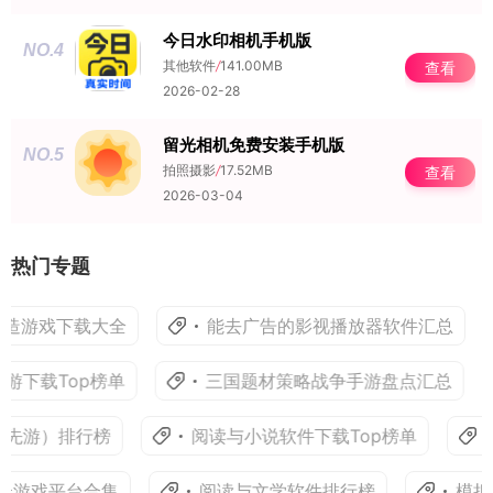
今日水印相机手机版
NO.4
其他软件
/
141.00MB
查看
2026-02-28
留光相机免费安装手机版
NO.5
拍照摄影
/
17.52MB
查看
2026-03-04
热门专题
造游戏下载大全
能去广告的影视播放器软件汇总
游下载Top榜单
三国题材策略战争手游盘点汇总
先游）排行榜
阅读与小说软件下载Top榜单
云游戏平台合集
阅读与文学软件排行榜
模拟