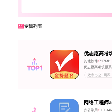
专辑列表
优志愿高考
其他软件
/
7.17MB
效率办公, 网课
网络工程师a
办公常用
/
110.94