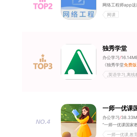
网课
独秀学堂
办公学习
/
16.14M
《独秀学堂
免费版
,英语学习,离线
一师一优课
办公学习
/
38.33
NO.4
一师一优课,教育