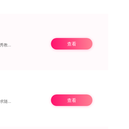
查看
疑解惑，还
查看
品勤课堂是一款优质的在线学习软件，平台汇聚了丰富多样的学习资源，用户可根据自身需求随时上线学习。所有内容均经过精心筛选，品质上乘，能充分满足不同学习者的各类学习