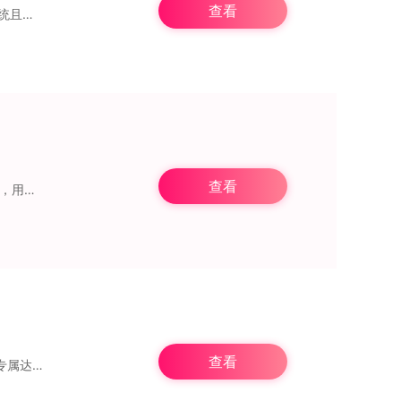
查看
网络工程师app这款专为希望成为网络工程师的用户打造的办公学习类软件，提供了一个系统且高效的学习平台，旨在帮助用户顺利通过网络工程师相关的各类考试。软件内置了丰
查看
材等学习资
查看
“一师一优课国家教育资源”是一款学习教育类APP。它能给予全面且贴心的生活体验，还有专属达人帮忙解决各类难题。这里面有着丰富的学习技巧与计划，还提供普通话教程。