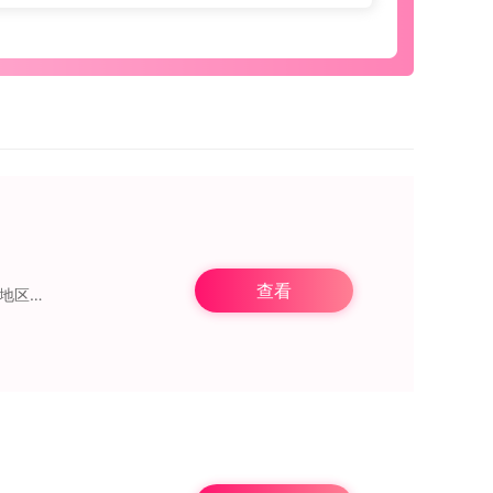
查看
优志愿高考填报系统是专为高考生设计的一款应用软件，能够根据学生的兴趣、能力及所在地区等因素，制定个性化的志愿填报计划。该系统具备多种条件筛选、智能匹配、实时调