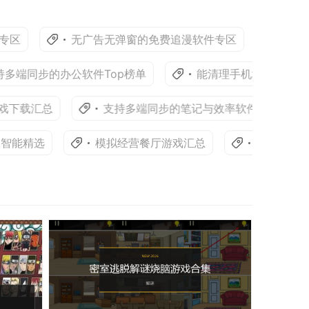
无广告无弹窗的免费追漫软件专区
高清晰度
端同步的办公软件Top榜单
能清理手机垃圾的优化与加
下载汇总
支持多端同步的笔记与效率软件汇总
精选
模拟经营餐厅游戏汇总
适合打发时间的