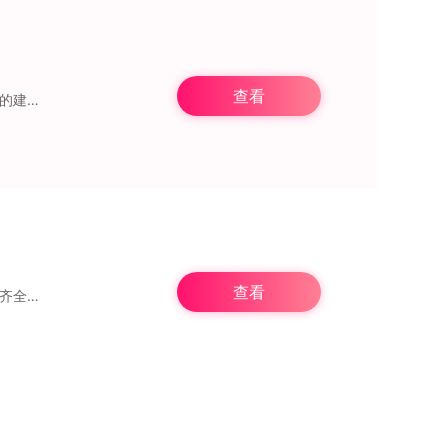
查看
建筑云课学生端是专为建筑专业学生设计的教学辅助学习工具，平台汇聚了全网最新最热门的建筑专业知识题库，提供丰富多样的建筑专业课程供学生自主选择学习。众多资深名师在
查看
《嗨学课堂》是一款超实用的学习教育类手机应用，支持在线学习功能，各类学习资源十分齐全，题库内题目数量丰富多样，用户可以快速开展练习与测试。课程选择十分丰富，覆盖