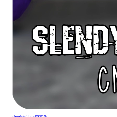
slendytubbies中文版