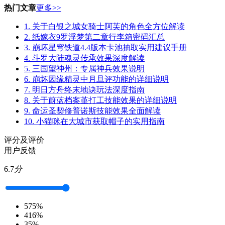
热门文章
更多>>
1.
关于白银之城女骑士阿芙的角色全方位解读
2.
纸嫁衣9罗浮梦第二章行李箱密码汇总
3.
崩坏星穹铁道4.4版本卡池抽取实用建议手册
4.
斗罗大陆魂灵传承效果深度解读
5.
三国望神州：专属神兵效果说明
6.
崩坏因缘精灵中月旦评功能的详细说明
7.
明日方舟终末地诀玩法深度指南
8.
关于蔚蓝档案堇打工技能效果的详细说明
9.
命运圣契修普诺斯技能效果全面解读
10.
小猫咪在大城市获取帽子的实用指南
评分及评价
用户反馈
6.7
分
5
75%
4
16%
3
5%