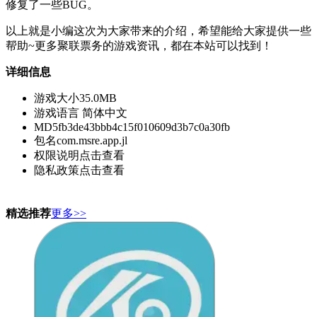
修复了一些BUG。
以上就是小编这次为大家带来的介绍，希望能给大家提供一些
帮助~更多聚联票务的游戏资讯，都在本站可以找到！
详细信息
游戏大小
35.0MB
游戏语言
简体中文
MD5
fb3de43bbb4c15f010609d3b7c0a30fb
包名
com.msre.app.jl
权限说明
点击查看
隐私政策
点击查看
精选推荐
更多>>