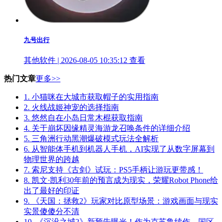
九号出行
其他软件 | 2026-08-05 10:35:12
查看
热门文章
更多>>
1.
小猫咪在大城市获取帽子的实用指南
2.
火线战姬神宠的选择指南
3.
悠然自在小岛日常木棍获取指南
4.
关于崩坏因缘精灵海游龙召唤条件的详细介绍
5.
三角洲行动黑潮爆破模式玩法全解析
6.
从智能体手机到机器人手机，AI实现了从数字屏幕到
物理世界的跨越
7.
索尼支持《古剑》试玩：PS5手柄让游玩更带感！
8.
凯文·凯利30年前的预言成为现实，荣耀Robot Phone给
出了最好的印证
9.
《天国：拯救2》玩家对比原型场景：游戏画面与现实
实景傻傻分不清
10.
《沉没之城2》新预告曝光！作为克苏鲁续作，国区