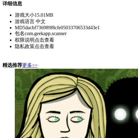
详细信息
游戏大小
15.01MB
游戏语言
中文
MD5
dacbf736989f8cfe05033706533d43e1
包名
com.geekapp.scanner
权限说明
点击查看
隐私政策
点击查看
精选推荐
更多>>