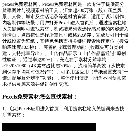
pexels免费素材网，Pexels免费素材网是一款专注于提供高分
辨率图片与视频素材的工具，汇集超300万张（段）涵盖风
景、人像、城市及生活记录等题材的资源，适用于设计创作、
内容制作等场景，用户打开Pexels进入首页后，通过搜索栏输
入关键词即可查找素材，浏览结果列表选择感兴趣的内容进入
详情页，点击按钮选择所需尺寸或格式保存，完成后可用于设
计或设置为壁纸，其特色包括支持关键词搜索快速定位（搜索
响应速度≤0.5秒）、完善的收藏管理功能（收藏夹可分类创
建，支持批量导出）、上传作品展示（上传作品需通过“原创
性验证”，通过率达85%），亮点在于素材分辨率均
≥1920×1080（4K素材占比超30%）、流程简单高效（从搜索
到保存平均耗时仅2分钟）、可多用途应用（壁纸设置支持“一
键适配屏幕分辨率”功能），整体使用便捷，能为不同创意需
求提供灵感来源并促进创作交流。
Pexels免费素材怎么查找素材：
1、启动Pexels应用进入首页，利用搜索栏输入关键词来查找
所需素材；