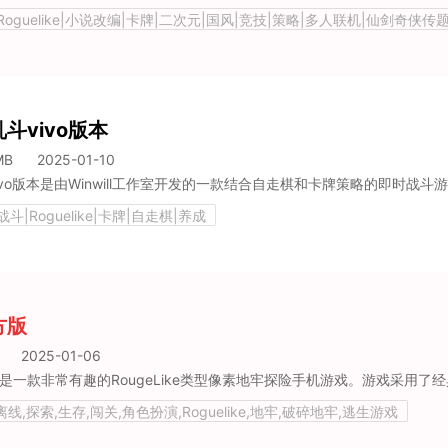
Roguelike|小说改编|卡牌|二次元|国风|竞技|策略|多人联机|仙剑奇侠传
世界二次元手游|仙剑奇侠传系列手游大全
斗vivo版本
MB
2025-01-10
斗|Roguelike|卡牌|自走棋|养成
方版
2025-01-06
一款非常有趣的RougeLike类型像素地牢探险手机游戏。游戏采用了经典的像素风格，拥有全新的战斗系统、丰富多样的道具装备，提
离线,探索,生存,闯关,角色扮演,Roguelike,地牢,破碎地牢,逃生游戏