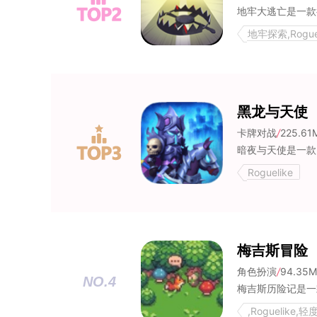
地牢探索,Rogue
黑龙与天使
卡牌对战
/
225.61
Roguelike
梅吉斯冒险
角色扮演
/
94.35
NO.4
,Roguelike,