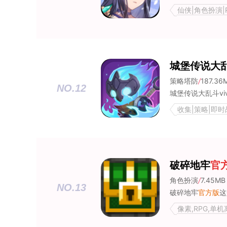
仙侠|角色扮演|
手游合集|开放
城堡传说大乱
策略塔防
/
187.36
NO.12
收集|策略|即时战
破碎地牢
官
角色扮演
/
7.45MB
NO.13
破碎地牢
官方版
这是
像素,RPG,单机