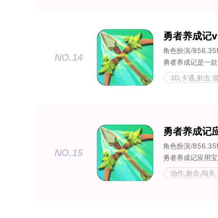
勇者养成记vi
角色扮演
/
856.3
NO.14
3D,卡通,射击,
推荐
勇者养成记
角色扮演
/
856.3
NO.15
动作,射击,闯关,