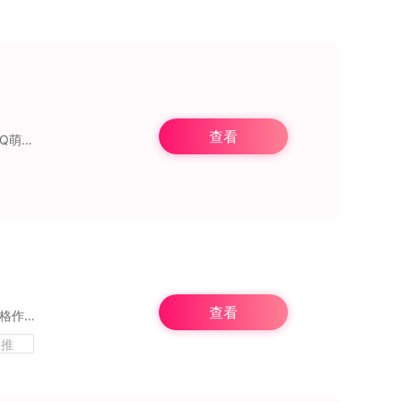
查看
地心守护手机版是一款非常有趣的休闲塔防策略手游。这款游戏具有极为清晰的游戏画面，Q萌可爱的游戏角色，以及丰富多样的游戏玩法。在游戏中，玩家需要不
查看
我的勇者是一款具有高创新度的素风格弹幕射击游戏，该游基于经典的地牢风格以及像素风格作为画面设计，带给玩家一个浓浓的像素风地牢世界。游戏玩法上以追求爽快刺激的弹幕
主推