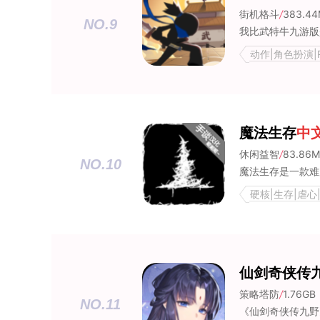
街机格斗
/
383.4
NO.9
动作|角色扮演|R
魔法生存
中
休闲益智
/
83.86
NO.10
硬核|生存|虐心|冒
仙剑奇侠传
策略塔防
/
1.76GB
NO.11
《仙剑奇侠传九野