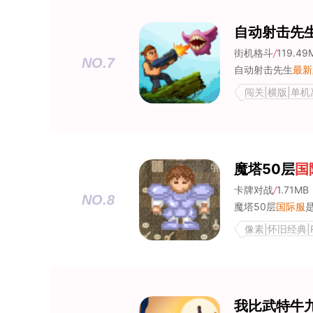
自动射击先
街机格斗
/
119.49
NO.7
自动射击先生
最新
闯关|横版|单机离线
魔塔50层
国
卡牌对战
/
1.71MB
NO.8
魔塔50层
国际服
是
像素|怀旧经典|
我比武特牛