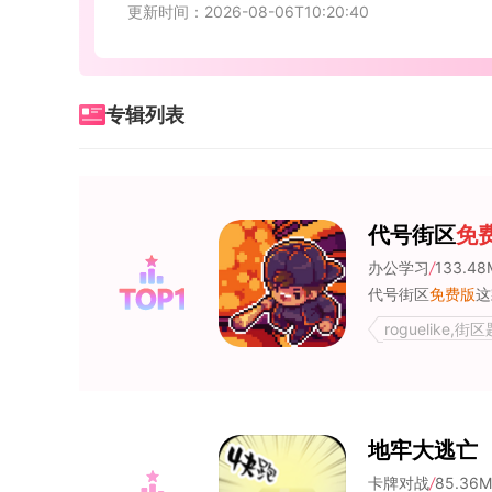
更新时间：2026-08-06T10:20:40
专辑列表
代号街区
免
办公学习
/
133.48
代号街区
免费版
这款
roguelike,
地牢大逃亡
卡牌对战
/
85.36