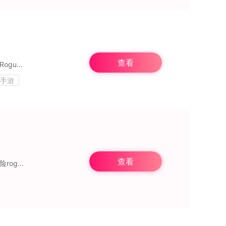
查看
勇者养成记是一款以神秘有趣的原始时代为背景的角色探险手游，该游戏拥有非常受欢迎的Roguelike玩法，玩家在游戏关卡中不仅可以获得随机生成的技能，而且关卡中的
机手游
查看
勇者养成记应用宝版本是勇者养成记游戏的开发团队与应用宝平台联手推出的一款休闲式冒险roguelike射击游戏。在本版本中，玩家可以使用应用宝账号或官方账