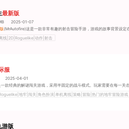
生
最新版
MB
2025-01-07
版
(MrAutofire)这是一款非常有趣的射击冒险手游，游戏的故事背景设定在现实世界已经四分五裂，怪兽不断涌入，玩家需要开始
|2D|Roguelike|动作|射击
际服
2025-04-01
一款经典的解谜闯关游戏，采用半固定的战斗模式。玩家需要在每一关击败各种怪物，寻找开启大门的钥匙以解锁下一关。虽然游戏看起来只
Roguelike|地牢|闯关|角色扮演|单机离线|策略|冒险|热门的地牢冒险游戏
九游版