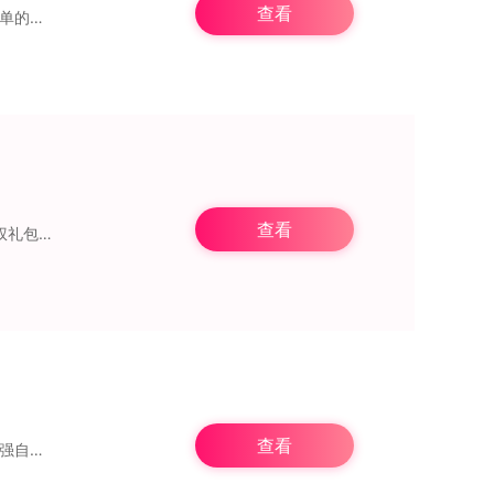
查看
地牢大逃亡是一款很有童年记忆的闯关冒险游戏，有着精致的游戏人物画风设计，搭配上简单的操作模式，能够带给玩家一场沉浸式探索冒险逃脱之旅。在游戏里面有着独特的游戏
查看
暗夜与天使是一款以国战为主题的策略手机游戏，背景设定在西方魔幻世界，并提供VIP特权礼包。玩家将掌控整个小队的战斗，制定战术布局，并融入西方奇幻元素。游戏中玩
查看
梅吉斯历险记是一款极具吸引力的冒险游戏，玩家将探索一片未知的土地，需搜集资源以增强自身实力，寻找食物，战胜遭遇的敌人，完成各类任务与剧情故事。游戏方式多种多样