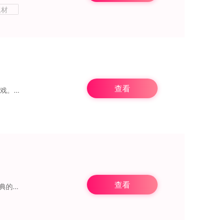
题材
查看
城堡传说大乱斗vivo版本是由Winwill工作室开发的一款结合自走棋和卡牌策略的即时战斗游戏。在游戏中，玩家将扮演一名佣兵团团长。游戏的主要剧情围绕一
查看
供了全新