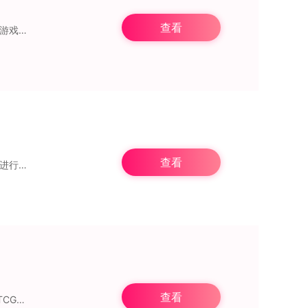
查看
我比武特牛九游版是由北京比特漫步游戏官方在九游平台推出的以火柴人为主题的动作RPG游戏，也是我功夫特牛的后续作品。游戏采用了经典的火柴人风格，并融入
查看
魔法生存是一款难度比较高的硬核生存手游，游戏中玩家们将扮演一名强大的法师在地图上进行冒险，坚持的时间越久获得的分数越高，每提升一级玩家们都可以强化或是获得新的技
查看
虽然各平