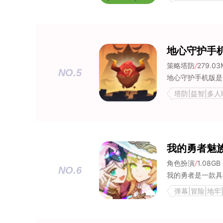
地心守护手
策略塔防
/
279.03
NO.5
塔防|益智|多人联
我的勇者魅
角色扮演
/
1.08GB
NO.6
弹幕|冒险|地牢|
荐合集