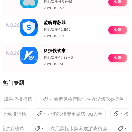
其他软件
/
4.09MB
查看
2026-05-27
监听屏蔽器
NO.28
其他软件
/
12.1MB
查看
2026-06-10
科技侠管家
NO.29
其他软件
/
17.92MB
查看
2026-06-20
热门专题
成手游排行榜
像素风格冒险与生存游戏Top榜单
下载排行榜
小熊移植安卓游戏rpg大全
模拟
险游戏榜单
二次元风格卡牌养成游戏精选
能