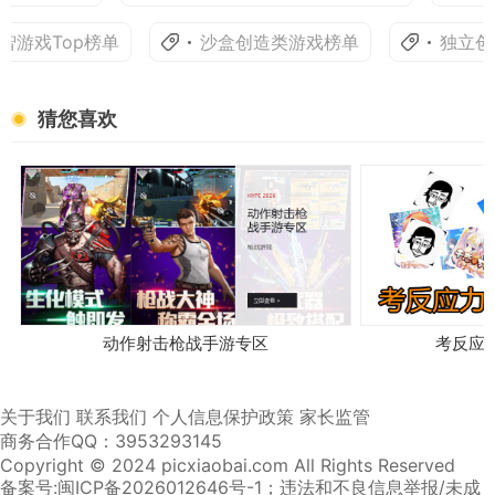
游戏Top榜单
沙盒创造类游戏榜单
独立创意
猜您喜欢
动作射击枪战手游专区
考反应
关于我们
联系我们
个人信息保护政策
家长监管
商务合作QQ：3953293145
Copyright © 2024 picxiaobai.com All Rights Reserved
备案号:闽ICP备2026012646号-1
；违法和不良信息举报/未成