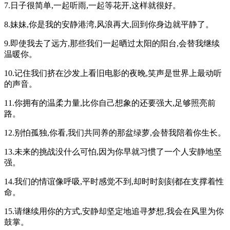
7.日子很简单,一起听雨,一起等花开,这样就很好。
8.妹妹,你是我的安静港湾,风浪再大,回到你身边就平静了。
9.即使我去了远方,那些我们一起晒过太阳的阳台,会替我继续
温暖你。
10.记住我们挤在沙发上看旧电影的夜晚,笑声是世界上最动听
的声音。
11.你拥有的温柔力量,比你自己想象的还要强大,足够照亮前
路。
12.别怕孤独,你看,我们共同养的那盆绿萝,会替我陪着你生长。
13.未来的挑战没什么可怕,因为你早就习惯了一个人安静地坚
强。
14.我们的情谊像呼吸,平时感觉不到,却时时刻刻都在支撑着性
命。
15.请继续用你的方式,安静却坚定地追寻梦想,我会在风里为你
鼓掌。