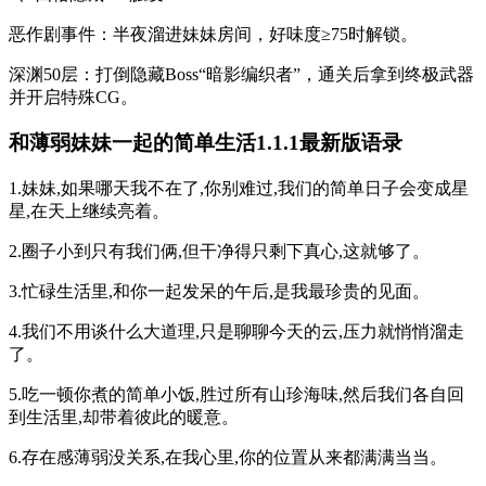
恶作剧事件：半夜溜进妹妹房间，好味度≥75时解锁。
深渊50层：打倒隐藏Boss“暗影编织者”，通关后拿到终极武器
并开启特殊CG。
和薄弱妹妹一起的简单生活1.1.1最新版语录
1.妹妹,如果哪天我不在了,你别难过,我们的简单日子会变成星
星,在天上继续亮着。
2.圈子小到只有我们俩,但干净得只剩下真心,这就够了。
3.忙碌生活里,和你一起发呆的午后,是我最珍贵的见面。
4.我们不用谈什么大道理,只是聊聊今天的云,压力就悄悄溜走
了。
5.吃一顿你煮的简单小饭,胜过所有山珍海味,然后我们各自回
到生活里,却带着彼此的暖意。
6.存在感薄弱没关系,在我心里,你的位置从来都满满当当。