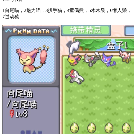
1向尾喵，2魅力喵，3扒手猫，4童偶熊，5木木枭，6懒人獭，
7过动猿