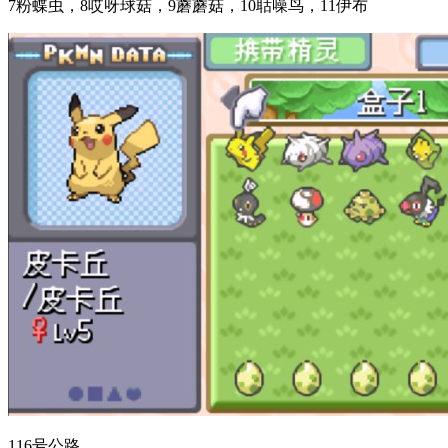
7粉蝶虫，8哎呀球菇，9蘑蘑菇，10聒噪鸟，11伊布
116号公路