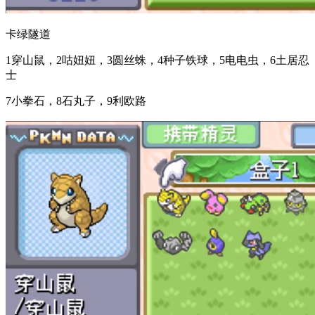
卡绿隧道
1穿山鼠，2咕妞妞，3圆丝蛛，4种子铁球，5电电虫，6土居忍
士
7小拳石，8石丸子，9利欧路