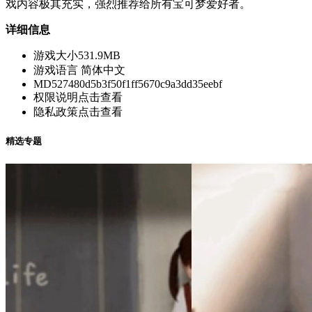
戏内容极其充实，强烈推荐给所有宝可梦爱好者。
详细信息
游戏大小
531.9MB
游戏语言
简体中文
MD5
27480d5b3f50f1ff5670c9a3dd35eebf
权限说明
点击查看
隐私政策
点击查看
精选专题