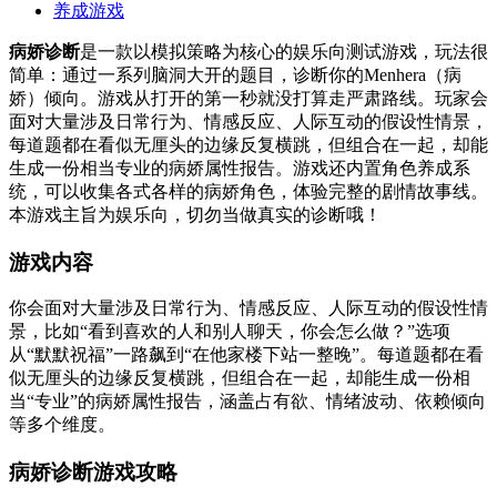
养成游戏
病娇诊断
是一款以模拟策略为核心的娱乐向测试游戏，玩法很
简单：通过一系列脑洞大开的题目，诊断你的Menhera（病
娇）倾向。游戏从打开的第一秒就没打算走严肃路线。玩家会
面对大量涉及日常行为、情感反应、人际互动的假设性情景，
每道题都在看似无厘头的边缘反复横跳，但组合在一起，却能
生成一份相当专业的病娇属性报告。游戏还内置角色养成系
统，可以收集各式各样的病娇角色，体验完整的剧情故事线。
本游戏主旨为娱乐向，切勿当做真实的诊断哦！
游戏内容
你会面对大量涉及日常行为、情感反应、人际互动的假设性情
景，比如“看到喜欢的人和别人聊天，你会怎么做？”选项
从“默默祝福”一路飙到“在他家楼下站一整晚”。每道题都在看
似无厘头的边缘反复横跳，但组合在一起，却能生成一份相
当“专业”的病娇属性报告，涵盖占有欲、情绪波动、依赖倾向
等多个维度。
病娇诊断游戏攻略