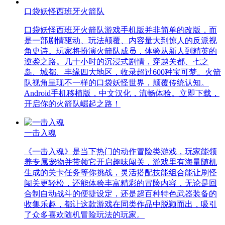
口袋妖怪西班牙火箭队
口袋妖怪西班牙火箭队游戏手机版并非简单的改版，而
是一部剧情驱动、玩法颠覆、内容量大到惊人的反派视
角史诗。玩家将扮演火箭队成员，体验从新人到精英的
逆袭之路。几十小时的沉浸式剧情，穿越关都、七之
岛、城都、丰缘四大地区，收录超过600种宝可梦。火箭
队视角呈现不一样的口袋妖怪世界，颠覆传统认知。
Android手机移植版，中文汉化，流畅体验。立即下载，
开启你的火箭队崛起之路！
一击入魂
《一击入魂》是当下热门的动作冒险类游戏，玩家能领
养专属宠物并带领它开启趣味闯关，游戏里有海量随机
生成的关卡任务等你挑战，灵活搭配技能组合能让刷怪
闯关更轻松，还能体验丰富精彩的冒险内容，无论是回
合制自动战斗的便捷设定，还是超百种特色武器装备的
收集乐趣，都让这款游戏在同类作品中脱颖而出，吸引
了众多喜欢随机冒险玩法的玩家。