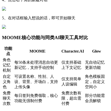
5、在对话框输入想说的话，即可开始聊天
MOOME核心功能与同类AI聊天工具对比
功能
MOOME
Character.AI
Glow
点
角色
每50条未处理消息自动更
仅支持基础
无自动记忆
记忆
新记忆，支持手动控制
上下文记忆
更新功能
机制
自定
可设置名称、性别、人
角色模板固
仅支持简单
义角
设、背景、开场白，支持
定，自定义
人设编辑
色
上传头像
空间小
免费
免费次数有
每日签到免费领取，核心
部分功能需
聊天
限，超出需
功能无强制付费
会员解锁
次数
付费