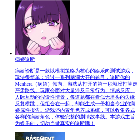
病娇诊断
病娇诊断是一款以模拟策略为核心的娱乐向测试游戏，
玩法很简单：通过一系列脑洞大开的题目，诊断你的
Menhera（病娇）倾向。游戏从打开的第一秒就没打算走
严肃路线。玩家会面对大量涉及日常行为、情感反应、
人际互动的假设性情景，每道题都在看似无厘头的边缘
反复横跳，但组合在一起，却能生成一份相当专业的病
娇属性报告。游戏还内置角色养成系统，可以收集各式
各样的病娇角色，体验完整的剧情故事线。本游戏主旨
为娱乐向，切勿当做真实的诊断哦！