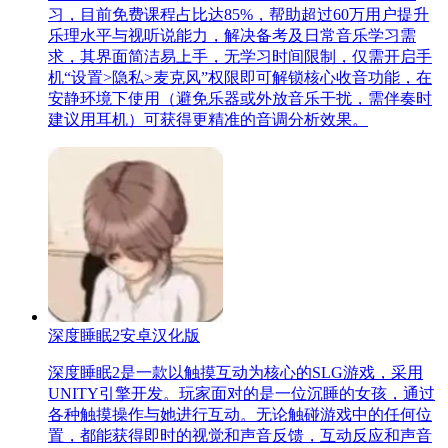
习，目前免费课程占比达85%，帮助超过60万用户提升
乐理水平与视听说能力，解决备考及日常音乐学习需
求，其界面简洁易上手，无学习时间限制，仅需开启手
机“设置>隐私>麦克风”权限即可解锁核心收音功能，在
安静环境下使用（避免乐器或外放音乐干扰，需伴奏时
建议用耳机）可获得更精准的音调分析效果。
深度睡眠2安卓汉化版
深度睡眠2是一款以触摸互动为核心的SLG游戏，采用
UNITY引擎开发。玩家面对的是一位沉睡的女孩，通过
各种触摸操作与她进行互动。无论触碰游戏中的任何位
置，都能获得即时的视觉和声音反馈，互动反应和声音