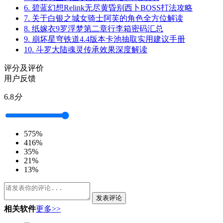
6.
碧蓝幻想Relink无尽黄昏别西卜BOSS打法攻略
7.
关于白银之城女骑士阿芙的角色全方位解读
8.
纸嫁衣9罗浮梦第二章行李箱密码汇总
9.
崩坏星穹铁道4.4版本卡池抽取实用建议手册
10.
斗罗大陆魂灵传承效果深度解读
评分及评价
用户反馈
6.8
分
5
75%
4
16%
3
5%
2
1%
1
3%
发表评论
相关软件
更多>>