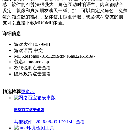
感。软件的AI算法很强大，角色互动时的语气、内容都贴合
设定，就像和真实朋友聊天一样。加上可以自定义角色、免费
签到领次数的福利，整体使用感很舒服，想尝试AI交友的朋
友可以直接下载MOOME体验。
详细信息
游戏大小
10.79MB
游戏语言
中文
MD5
2e1bae8731c32c69dd4a6ae22e51d897
包名
ai.moome.app
权限说明
点击查看
隐私政策
点击查看
精选推荐
更多>>
网络百宝箱安卓版
其他软件 | 2026-08-09 17:31:42
查看