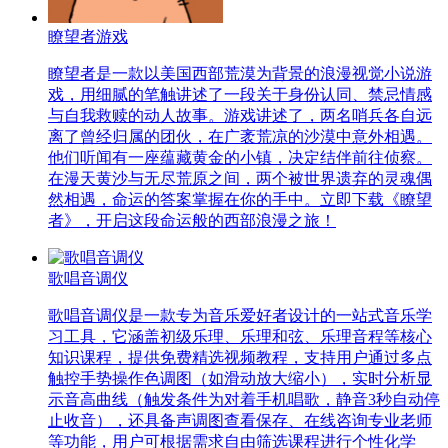
瞭望者游戏
瞭望者是一款以美国西部荒漠为背景的浪漫视觉小说游
戏，用细腻的笔触讲述了一段关于身份认同、禁忌情感
与自我救赎的动人故事。游戏讲述了，两名哨兵各自远
离了曾经归属的团伙，在广袤荒凉的沙漠中意外相遇。
他们听闻有一座蕴藏黄金的小镇，决定结伴前往侦察。
在漫天黄沙与无尽荒原之间，两个被世界遗弃的灵魂偶
然相遇，命运的答案掌握在你的手中。立即下载《瞭望
者》，开启这段命运般的西部浪漫之旅！
歌唱音调仪
歌唱音调仪是一款专为音乐爱好者设计的一站式音乐学
习工具，它涵盖初级乐理、乐理和弦、乐理音程等核心
知识课程，提供免费精选视频教程，支持用户通过多点
触控手势操作色调图（如滑动放大缩小），实时分析显
示音高曲线（触发条件为对着手机唱歌，静音3秒自动停
止收音），还具备声调图查看保存、在线咨询专业老师
等功能，用户可根据需求自由筛选课程进行个性化学