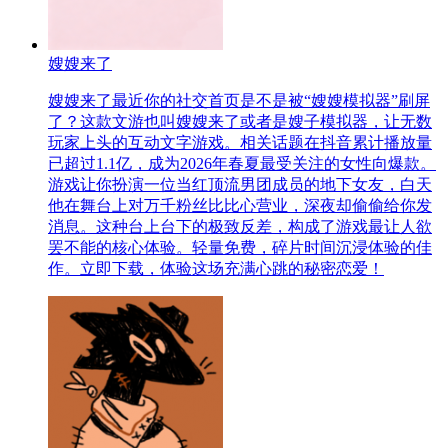
嫂嫂来了
嫂嫂来了最近你的社交首页是不是被“嫂嫂模拟器”刷屏
了？这款文游也叫嫂嫂来了或者是嫂子模拟器，让无数
玩家上头的互动文字游戏。相关话题在抖音累计播放量
已超过1.1亿，成为2026年春夏最受关注的女性向爆款。
游戏让你扮演一位当红顶流男团成员的地下女友，白天
他在舞台上对万千粉丝比比心营业，深夜却偷偷给你发
消息。这种台上台下的极致反差，构成了游戏最让人欲
罢不能的核心体验。轻量免费，碎片时间沉浸体验的佳
作。立即下载，体验这场充满心跳的秘密恋爱！