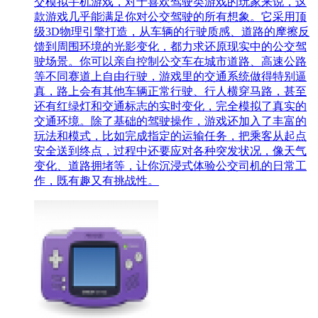
交模拟手机游戏，对于喜欢驾驶类游戏的玩家来说，这
款游戏几乎能满足你对公交驾驶的所有想象。它采用顶
级3D物理引擎打造，从车辆的行驶质感、道路的摩擦反
馈到周围环境的光影变化，都力求还原现实中的公交驾
驶场景。你可以亲自控制公交车在城市道路、高速公路
等不同赛道上自由行驶，游戏里的交通系统做得特别逼
真，路上会有其他车辆正常行驶、行人横穿马路，甚至
还有红绿灯和交通标志的实时变化，完全模拟了真实的
交通环境。除了基础的驾驶操作，游戏还加入了丰富的
玩法和模式，比如完成指定的运输任务，把乘客从起点
安全送到终点，过程中还要应对各种突发状况，像天气
变化、道路拥堵等，让你沉浸式体验公交司机的日常工
作，既有趣又有挑战性。