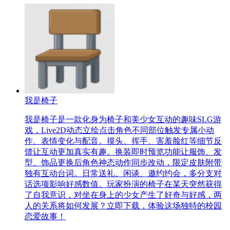
我是椅子
我是椅子是一款化身为椅子和美少女互动的趣味SLG游
戏，Live2D动态立绘点击角色不同部位触发专属小动
作、表情变化与配音。摸头、挥手、害羞脸红等细节反
馈让互动更加真实有趣。换装即时预览功能让服饰、发
型、饰品更换后角色神态动作同步改动，限定皮肤附带
独有互动台词。日常送礼、闲谈、邀约约会，多分支对
话选项影响好感数值。玩家扮演的椅子在某天突然获得
了自我意识，对坐在身上的少女产生了好奇与好感，两
人的关系将如何发展？立即下载，体验这场独特的校园
恋爱故事！