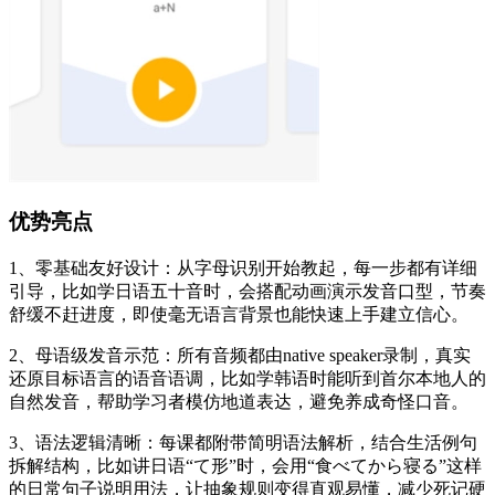
优势亮点
1、零基础友好设计：从字母识别开始教起，每一步都有详细
引导，比如学日语五十音时，会搭配动画演示发音口型，节奏
舒缓不赶进度，即使毫无语言背景也能快速上手建立信心。
2、母语级发音示范：所有音频都由native speaker录制，真实
还原目标语言的语音语调，比如学韩语时能听到首尔本地人的
自然发音，帮助学习者模仿地道表达，避免养成奇怪口音。
3、语法逻辑清晰：每课都附带简明语法解析，结合生活例句
拆解结构，比如讲日语“て形”时，会用“食べてから寝る”这样
的日常句子说明用法，让抽象规则变得直观易懂，减少死记硬