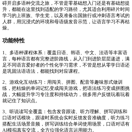
碍开启多语种交流之旅，不管是零基础想入门还是有基础想提
升，都能在这里找到适配的学习路径，尤其适合利用碎片时间
学习的上班族、学生党，以及准备出国旅行或冲刺语言考试的
人群，用沉浸式的环境和母语级发音示范，让语言学习不再枯
燥。
功能特性
1、多语种课程体系：覆盖日语、韩语、中文、法语等丰富语
言，每种语言都有完整进阶路线，从入门到进阶层层递进，满
足不同语言爱好者的个性化学习需求，不管是想从零学日语还
是巩固法语语法，都能找到对应课程。
2、游戏化互动练习：用闯关、拼图、配音等趣味形式做训
练，把枯燥的单词记忆变成闯关游戏，把语法练习变成拼图挑
战，大幅提升学习专注度和持续动力，很多用户反馈玩着玩着
就记住了知识点。
3、听说读写全覆盖：包含发音跟读、听力理解、拼写训练和
口语对话模块，跟读时系统会实时反馈发音准确度，听力练习
搭配生活场景音频，拼写训练结合单词使用场景，口语对话有
AI模拟真实交流，全方位强化语言运用能力。