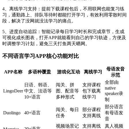
4、离线学习支持：提前下载课程包后，不用联网也能复习练
习，通勤路上、排队等待时都能打开学习，有效利用零散时间
段，解决了没网就没法学习的痛点。
5、进度自动追踪：智能记录每日学习时长和完成章节，生成
可视化成长图表，打开APP就能看到自己的学习轨迹，方便及
时调整学习计划，避免三天打鱼两天晒网。
不同语言学习APP核心功能对比
母语发音
APP名称
多语种覆盖
游戏化互动
离线学习
示范
全部由
日语、韩语、
闯关、拼
支持课程
native
LingoDeer
中文、法语等
图、配音等
包下载离
speaker录
10+语言
多种形式
线学习
制
部分语言
闯关、每日
部分课程
Duolingo
40+语言
有母语发
任务
支持离线
音
视频场景记
支持离线
真人视频
20+语言