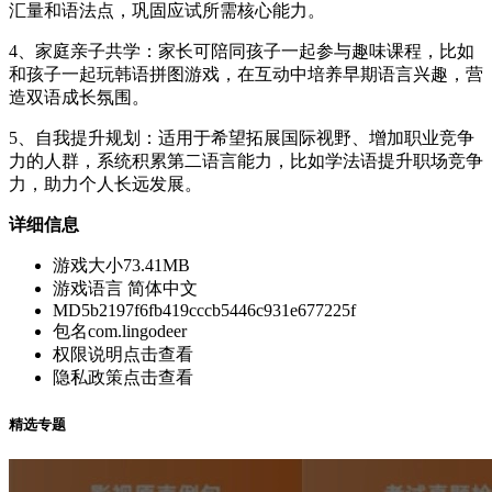
汇量和语法点，巩固应试所需核心能力。
4、家庭亲子共学：家长可陪同孩子一起参与趣味课程，比如
和孩子一起玩韩语拼图游戏，在互动中培养早期语言兴趣，营
造双语成长氛围。
5、自我提升规划：适用于希望拓展国际视野、增加职业竞争
力的人群，系统积累第二语言能力，比如学法语提升职场竞争
力，助力个人长远发展。
详细信息
游戏大小
73.41MB
游戏语言
简体中文
MD5
b2197f6fb419cccb5446c931e677225f
包名
com.lingodeer
权限说明
点击查看
隐私政策
点击查看
精选专题