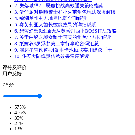
2.
失落城堡2：恶魔挑战高效通关策略指南
3.
蛋仔派对晨曦骑士和小火苗角色玩法深度解读
4.
鸣潮梦州玄方地界地图全面解读
5.
赛芙莉亚大酋长技能效果的详细说明
6.
碧蓝幻想Relink无尽黄昏别西卜BOSS打法攻略
7.
关于白银之城女骑士阿芙的角色全方位解读
8.
纸嫁衣9罗浮梦第二章行李箱密码汇总
9.
崩坏星穹铁道4.4版本卡池抽取实用建议手册
10.
斗罗大陆魂灵传承效果深度解读
评分及评价
用户反馈
7.5
分
5
75%
4
16%
3
5%
2
1%
1
3%