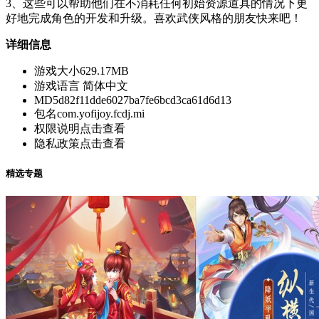
3、这些可以帮助他们在不消耗任何初始资源道具的情况下更
好地完成角色的开发和升级。喜欢武侠风格的朋友快来吧！
详细信息
游戏大小
629.17MB
游戏语言
简体中文
MD5
d82f11dde6027ba7fe6bcd3ca61d6d13
包名
com.yofijoy.fcdj.mi
权限说明
点击查看
隐私政策
点击查看
精选专题