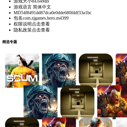
游戏大小
84.64MB
游戏语言
简体中文
MD5
4f8491dd87dca0e0dde680fddf33a1bc
包名
com.zjgames.hero.m4399
权限说明
点击查看
隐私政策
点击查看
精选专题