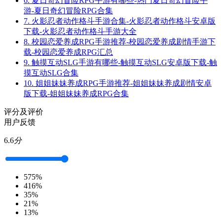
6.
夏日奇幻冒险RPG手游有哪些-热门夏日奇幻冒险手
游-夏日奇幻冒险RPG合集
7.
火影忍者动作格斗手游合集-火影忍者动作格斗安卓版
下载-火影忍者动作格斗手游大全
8.
校园恋爱养成RPG手游推荐-校园恋爱养成剧情手游下
载-校园恋爱养成RPG汇总
9.
触摸互动SLG手游有哪些-触摸互动SLG安卓版下载-触
摸互动SLG合集
10.
姐姐妹妹养成RPG手游推荐-姐姐妹妹养成剧情安卓
版下载-姐姐妹妹养成RPG合集
评分及评价
用户反馈
6.6
分
5
75%
4
16%
3
5%
2
1%
1
3%