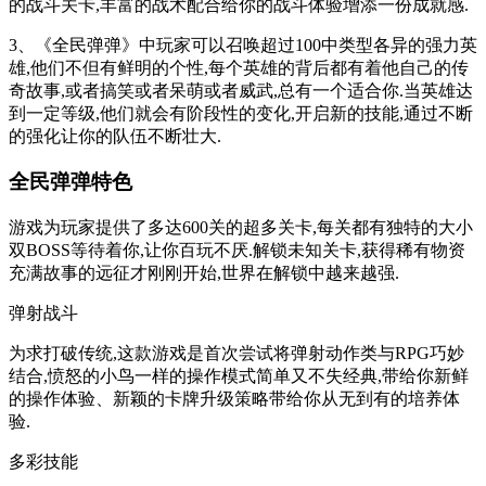
的战斗关卡,丰富的战术配合给你的战斗体验增添一份成就感.
3、《全民弹弹》中玩家可以召唤超过100中类型各异的强力英
雄,他们不但有鲜明的个性,每个英雄的背后都有着他自己的传
奇故事,或者搞笑或者呆萌或者威武,总有一个适合你.当英雄达
到一定等级,他们就会有阶段性的变化,开启新的技能,通过不断
的强化让你的队伍不断壮大.
全民弹弹特色
游戏为玩家提供了多达600关的超多关卡,每关都有独特的大小
双BOSS等待着你,让你百玩不厌.解锁未知关卡,获得稀有物资
充满故事的远征才刚刚开始,世界在解锁中越来越强.
弹射战斗
为求打破传统,这款游戏是首次尝试将弹射动作类与RPG巧妙
结合,愤怒的小鸟一样的操作模式简单又不失经典,带给你新鲜
的操作体验、新颖的卡牌升级策略带给你从无到有的培养体
验.
多彩技能