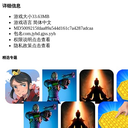
详细信息
游戏大小
33.63MB
游戏语言
简体中文
MD5
009215fdaa89a544d161c7a4287adcaa
包名
com.jyhd.gjss.yyh
权限说明
点击查看
隐私政策
点击查看
精选专题