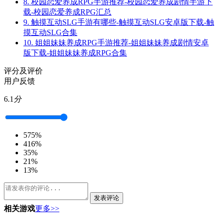
8.
校园恋爱养成RPG手游推荐-校园恋爱养成剧情手游下
载-校园恋爱养成RPG汇总
9.
触摸互动SLG手游有哪些-触摸互动SLG安卓版下载-触
摸互动SLG合集
10.
姐姐妹妹养成RPG手游推荐-姐姐妹妹养成剧情安卓
版下载-姐姐妹妹养成RPG合集
评分及评价
用户反馈
6.1
分
5
75%
4
16%
3
5%
2
1%
1
3%
发表评论
相关游戏
更多>>