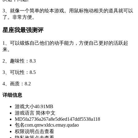
3、就像一个简单的绘本游戏。用鼠标拖动相关的道具就可以
了。非常方便。
星座我最强测评
1、可以锻炼自己他们的动手能力，方便自己更好的活跃起
来。
2、趣味性：8.3
3、可玩性：8.5
4、画质：8.2
详细信息
游戏大小
40.91MB
游戏语言
简体中文
MD5
fa2736a267a8e5d6ed147ddf5538a118
包名
com.qmwxldcs.emay.qudao
权限说明
点击查看
隐私政策
点击查看