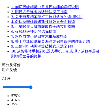
1.
崩坏因缘精灵中月旦评功能的详细说明
2.
明日方舟终末地诀玩法深度指南
3.
关于蔚蓝档案堇打工技能效果的详细说明
4.
命运圣契修普诺斯技能效果全面解读
5.
小猫咪在大城市获取帽子的实用指南
6.
火线战姬神宠的选择指南
7.
悠然自在小岛日常木棍获取指南
8.
关于崩坏因缘精灵海游龙召唤条件的详细介绍
9.
三角洲行动黑潮爆破模式玩法全解析
10.
从智能体手机到机器人手机，AI实现了从数字屏幕
到物理世界的跨越
评分及评价
用户反馈
7.1
分
5
75%
4
16%
3
5%