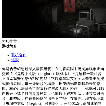
为您推荐：-
游戏简介
联机合作
逃脱
你是否曾幻想过深入废弃建筑，在阴森氛围中与灵异现象正面
交锋？《鬼魂中文版（theghost）联机版》正是这样一款让肾
上腺素飙升的恐怖RPG游戏！它以暗黑写实的画风营造出沉浸
式惊悚氛围，每一处斑驳的墙壁、摇曳的光影都暗藏未知恐
惧。核心玩法融合了探险解谜与多人联机协作——你既可以独
自揭开小镇尘封的灵异秘闻，也能拉上好友组队，通过实时语
音互相照应，在致命怪物的追击下寻找生存道具。现在就下载
《鬼魂中文版（theghost）联机版》，开启这场心跳加速的恐