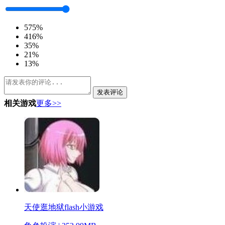
5
75%
4
16%
3
5%
2
1%
1
3%
发表评论
相关游戏
更多>>
天使逛地狱flash小游戏