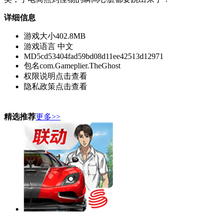
详细信息
游戏大小
402.8MB
游戏语言
中文
MD5
cd53404fad59bd08d11ee42513d12971
包名
com.Gameplier.TheGhost
权限说明
点击查看
隐私政策
点击查看
精选推荐
更多>>