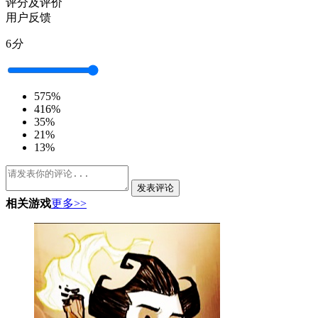
评分及评价
用户反馈
6
分
5
75%
4
16%
3
5%
2
1%
1
3%
发表评论
相关游戏
更多>>