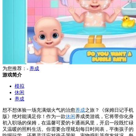
为您推荐：-
养成
游戏简介
模拟
休闲
养成
想不想体验一场充满烟火气的治愈
养成
之旅？《保姆日记手机
版》绝对能满足你！作为一款
休闲
养成类游戏，它将带你化身
初入职场的保姆，在温馨可爱的卡通画风里，开启一段既忙碌
又温暖的照料生活。你需要合理规划每日时间表，平衡孩子的
吃喝玩学，还要灵活应对孩子哭闹、宠物捣乱等突发状况，每