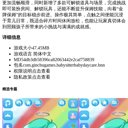
更加流畅顺滑，同时新增了多款可解锁道具与场景，完成挑战
即可装扮房间、解锁玩具，还能不断提升保姆技能，向着“金
牌保姆”的目标稳步前进。操作极其简单，点触之间便能沉浸
于育儿日常，既适合碎片时间休闲放松，也能让玩家真切体会
到照顾孩子所带来的小挑战与满满的成就感。
详细信息
游戏大小
47.45MB
游戏语言
简体中文
MD5
4db3db58396ca82063442e2caf758839
包名
com.ginchugames.babysitterbabydaycare.bnn
权限说明
点击查看
隐私政策
点击查看
精选专题