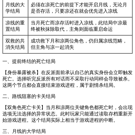
月线的大
必须在凉死亡的前提下才能开启月线，无论月
学结局
是否存活，只要凉还在就会优先进入凉线
凉线的重
当月死亡而凉存活时进入凉线，此结局中凉最
置结局
终被秋抹除取代，主角则面临重启命运
双救的共
成功救下月和凉两位角色，仍归属凉线范畴，
消失结局
但主角与凉一起消失
一、提前终结的死亡结局
【身份暴露被杀】在反派面前承认自己的真实身份会立即触发
死亡。选择听完反派所有对话而不采取行动同样会导致被杀。
这两个节点都会直接结束游戏进程，属于剧情杀结局。
二、路线阻塞的卡关结局
【双角色死亡卡关】当月和凉两位关键角色都死亡时，会出现
选项无法选择的异常状态。此时玩家只能通过读取存档重新开
始游戏进程。这个结局实际上相当于游戏进程的中断。
三、月线的大学结局