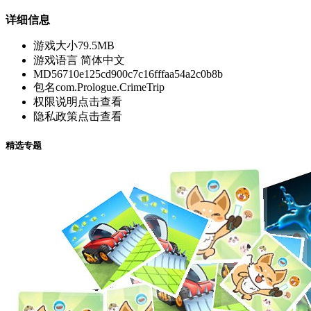
详细信息
游戏大小
79.5MB
游戏语言
简体中文
MD5
6710e125cd900c7c16fffaa54a2c0b8b
包名
com.Prologue.CrimeTrip
权限说明
点击查看
隐私政策
点击查看
精选专题