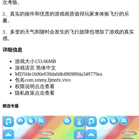
次考验。
2、真实的操作和优质的游戏画质值得玩家来体验飞行的乐
趣。
3、多变的天气和随时会发生的飞行故障也增加了游戏的真实
感。
详细信息
游戏大小
133.66MB
游戏语言
简体中文
MD5
f4e1b06e039da0db496989da349779ea
包名
com.xmmy.fjmnfx.vivo
权限说明
点击查看
隐私政策
点击查看
精选专题