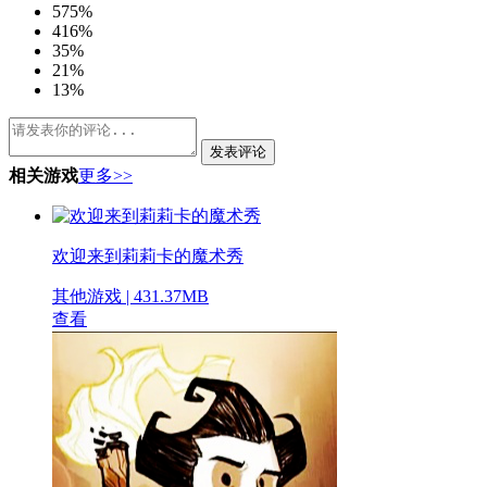
5
75%
4
16%
3
5%
2
1%
1
3%
发表评论
相关游戏
更多>>
欢迎来到莉莉卡的魔术秀
其他游戏 | 431.37MB
查看