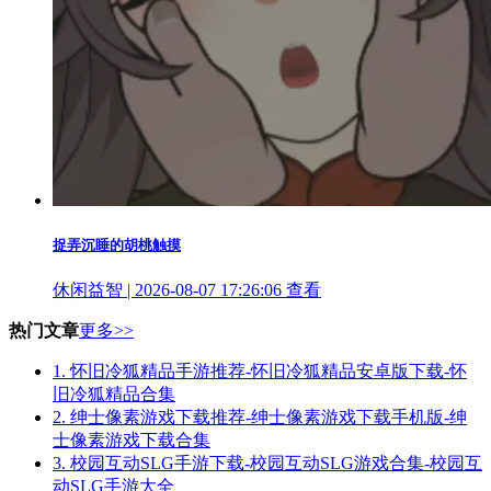
捉弄沉睡的胡桃触摸
休闲益智 | 2026-08-07 17:26:06
查看
热门文章
更多>>
1.
怀旧冷狐精品手游推荐-怀旧冷狐精品安卓版下载-怀
旧冷狐精品合集
2.
绅士像素游戏下载推荐-绅士像素游戏下载手机版-绅
士像素游戏下载合集
3.
校园互动SLG手游下载-校园互动SLG游戏合集-校园互
动SLG手游大全