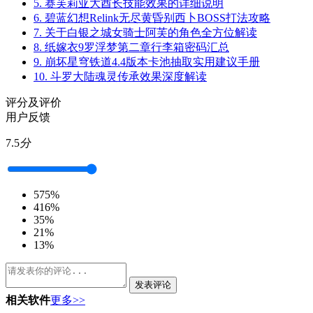
5.
赛芙莉亚大酋长技能效果的详细说明
6.
碧蓝幻想Relink无尽黄昏别西卜BOSS打法攻略
7.
关于白银之城女骑士阿芙的角色全方位解读
8.
纸嫁衣9罗浮梦第二章行李箱密码汇总
9.
崩坏星穹铁道4.4版本卡池抽取实用建议手册
10.
斗罗大陆魂灵传承效果深度解读
评分及评价
用户反馈
7.5
分
5
75%
4
16%
3
5%
2
1%
1
3%
发表评论
相关软件
更多>>