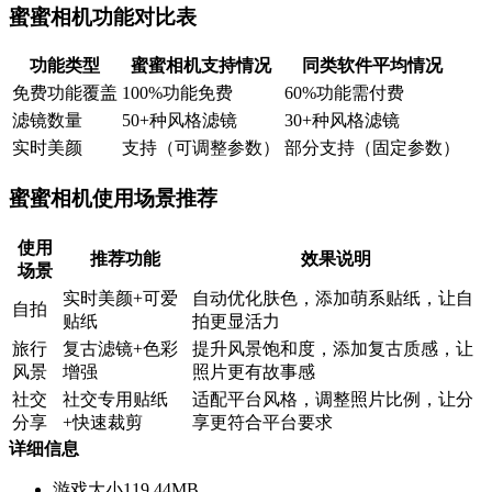
蜜蜜相机功能对比表
功能类型
蜜蜜相机支持情况
同类软件平均情况
免费功能覆盖
100%功能免费
60%功能需付费
滤镜数量
50+种风格滤镜
30+种风格滤镜
实时美颜
支持（可调整参数）
部分支持（固定参数）
蜜蜜相机使用场景推荐
使用
推荐功能
效果说明
场景
实时美颜+可爱
自动优化肤色，添加萌系贴纸，让自
自拍
贴纸
拍更显活力
旅行
复古滤镜+色彩
提升风景饱和度，添加复古质感，让
风景
增强
照片更有故事感
社交
社交专用贴纸
适配平台风格，调整照片比例，让分
分享
+快速裁剪
享更符合平台要求
详细信息
游戏大小
119.44MB