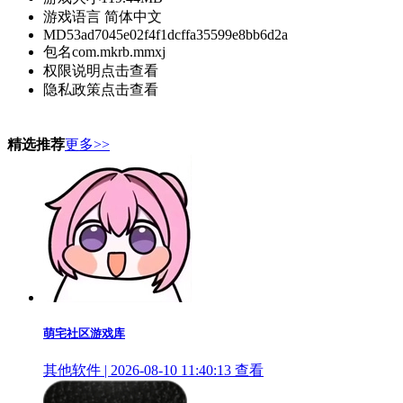
游戏语言
简体中文
MD5
3ad7045e02f4f1dcffa35599e8bb6d2a
包名
com.mkrb.mmxj
权限说明
点击查看
隐私政策
点击查看
精选推荐
更多>>
萌宅社区游戏库
其他软件 | 2026-08-10 11:40:13
查看