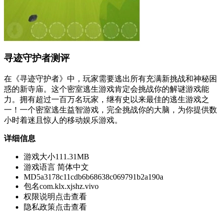
寻迹守护者测评
在《寻迹守护者》中，玩家需要逃出所有充满新挑战和神秘困
惑的新寺庙。这个密室逃生游戏肯定会挑战你的解谜游戏能
力。拥有超过一百万名玩家，继有史以来最佳的逃生游戏之
一！一个密室逃生益智游戏，完全挑战你的大脑，为你提供数
小时着迷且惊人的移动娱乐游戏。
详细信息
游戏大小
111.31MB
游戏语言
简体中文
MD5
a3178c11cdb6b68638c069791b2a190a
包名
com.klx.xjshz.vivo
权限说明
点击查看
隐私政策
点击查看