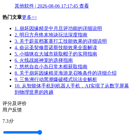
其他软件 | 2026-08-06 17:17:45
查看
热门文章
更多>>
1.
崩坏因缘精灵中月旦评功能的详细说明
2.
明日方舟终末地诀玩法深度指南
3.
关于蔚蓝档案堇打工技能效果的详细说明
4.
命运圣契修普诺斯技能效果全面解读
5.
小猫咪在大城市获取帽子的实用指南
6.
火线战姬神宠的选择指南
7.
悠然自在小岛日常木棍获取指南
8.
关于崩坏因缘精灵海游龙召唤条件的详细介绍
9.
三角洲行动黑潮爆破模式玩法全解析
10.
从智能体手机到机器人手机，AI实现了从数字屏幕
到物理世界的跨越
评分及评价
用户反馈
7.3
分