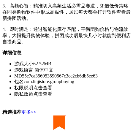
3、高频心智：精准切入高频生活必需品赛道，凭借低价策略
在同类购物软件中形成高黏性，居民每天都会打开软件查看最
新拼团活动。
4、即时满足：通过智能化库存匹配，平衡团购价格与物流效
率，大幅提升购物体验，拼团成功后最快几小时就能到便利店
自提商品。
详细信息
游戏大小
62.52MB
游戏语言
简体中文
MD5
5e7ea356953590567c3ec2cb6db5ee63
包名
com.linjistore.groupbuying
权限说明
点击查看
隐私政策
点击查看
精选推荐
更多>>