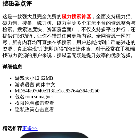
搜磁器点评
这是一款强大且完全免费的
磁力搜索神器
，全面支持磁力猫、
磁力狗、搜番、磁力树、磁力宝等多个主流平台的资源整合与
检索。搜索速度快、资源覆盖面广，不仅支持多平台并行，还
提供订阅功能，让你不错过任何更新内容。全网资源一网打
尽，所有内容均可直接在线搜索，用户总能找到自己感兴趣的
资源，真正实现“所想即所得”的便捷体验。对于经常在手机端
找磁力资源的用户来说，搜磁器无疑是提升效率的优质选择。
详细信息
游戏大小
12.62MB
游戏语言
简体中文
MD5
4fa07040e113fae1ea83764a364e32b0
包名
com.somagnet
权限说明
点击查看
隐私政策
点击查看
精选推荐
更多>>